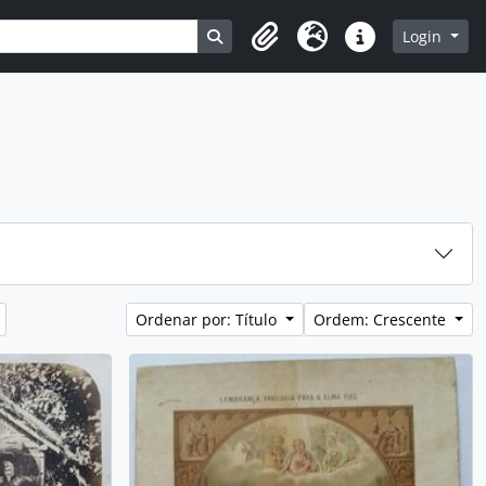
Busque na página de navegação
Login
Clipboard
Idioma
Atalhos
Ordenar por: Título
Ordem: Crescente