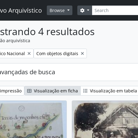
Buscar
vo Arquivístico
Opções de busca
Browse
strando 4 resultados
ão arquivística
:
Remover filtro:
ico Nacional
Com objetos digitais
avançadas de busca
 impressão
Visualização em ficha
Visualização em tabela