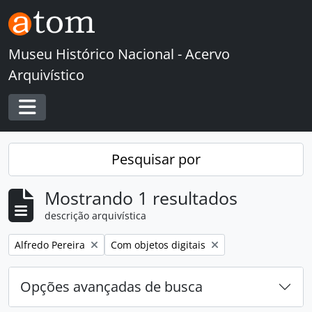
Skip to main content
Museu Histórico Nacional - Acervo
Arquivístico
Toggle navigation
Pesquisar por
Mostrando 1 resultados
descrição arquivística
Remover filtro:
Remover filtro:
Alfredo Pereira
Com objetos digitais
Opções avançadas de busca