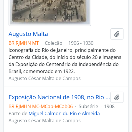
Augusto Malta
Adici
BR RJMHN MT
·
Coleção
·
1906 - 1930
Iconografia do Rio de Janeiro, principalmente do
Centro da Cidade, do início do século 20 e imagens
da Exposição do Centenário da Independência do
Brasil, comemorado em 1922.
Augusto César Malta de Campos
Exposição Nacional de 1908, no Rio de Janeiro
Adici
BR RJMHN MC-MCab-MCab06
·
Subsérie
·
1908
Parte de
Miguel Calmon du Pin e Almeida
Augusto César Malta de Campos