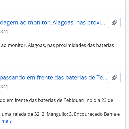
Canoas paraguayas dando abordagem ao monitor. Alagoas, nas proximidades das baterias do Timbó.
Adici
18??]
o monitor. Alagoas, nas proximidades das baterias
Divisão avançada da esquadra, passando em frente das baterias de Tebiquary
Adici
18??]
o em frente das baterias de Tebiquarí, no dia 23 de
 uma raiada de 32; 2. Mangullo; 3. Encouraçado Bahia e
r mais