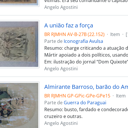
vítimas. Era seu comandante o capitão 
Angelo Agostini
A união faz a força
BR RJMHN AV-B-27B (22.152)
·
Item
·
[
Parte de
Iconografia Avulsa
Resumo: charge criticando a atuação d
Mártir apoiado a dois políticos, usan
Em: ilustração do jornal “Dom Quixote”
Angelo Agostini
Almirante Barroso, barão do 
BR RJMHN GP-GPic-GPe-GPe15
·
Item
Parte de
Guerra do Paraguai
Resumo: busto, fardado e condecorad
cruzeiro e outras.
Angelo Agostini