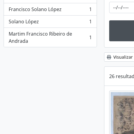
, 1 resultados
Francisco Solano López
1
, 1 resultados
Solano López
1
, 1 resultados
Martim Francisco Ribeiro de
1
, 1 resultados
Andrada
Visualizar
26 resulta