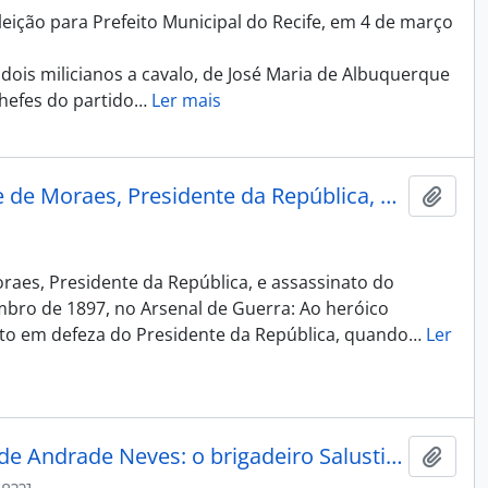
eição para Prefeito Municipal do Recife, em 4 de março
 dois milicianos a cavalo, de José Maria de Albuquerque
hefes do partido
…
Ler mais
Attentado contra o Dr. Prudente de Moraes, Presidente da República, e assassinato do Ministro da Guerra
Adici
raes, Presidente da República, e assassinato do
mbro de 1897, no Arsenal de Guerra: Ao heróico
to em defeza do Presidente da República, quando
…
Ler
Barão do Triunfo, José Joaquim de Andrade Neves: o brigadeiro Salustiano Jerônimo dos Reis.
Adici