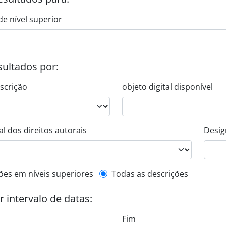
de nível superior
esultados por:
escrição
objeto digital disponível
l dos direitos autorais
Desig
de descrição de nível superior
ões em níveis superiores
Todas as descrições
or intervalo de datas:
Fim