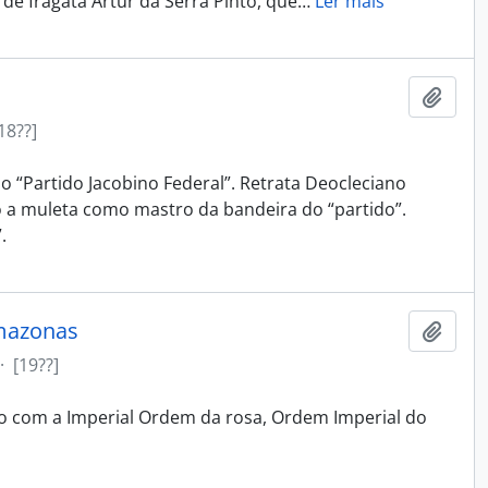
de fragata Artur da Serra Pinto, que
…
Ler mais
Adici
18??]
o “Partido Jacobino Federal”. Retrata Deocleciano
do a muleta como mastro da bandeira do “partido”.
.
Amazonas
Adici
·
[19??]
o com a Imperial Ordem da rosa, Ordem Imperial do