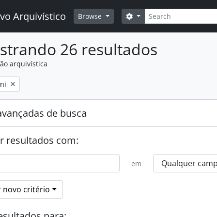
Buscar
vo Arquivístico
Opções de busca
Browse
strando 26 resultados
ão arquivística
:
ni
avançadas de busca
r resultados com:
em
 novo critério
esultados para: