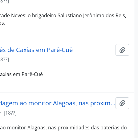
18??]
rade Neves: o brigadeiro Salustiano Jerônimo dos Reis,
s.
ês de Caxias em Parê-Cuê
Adici
18??]
axias em Parê-Cuê
Canoas paraguaias dando abordagem ao monitor Alagoas, nas proximidades das baterias do Timbó
Adici
·
[18??]
o monitor Alagoas, nas proximidades das baterias do