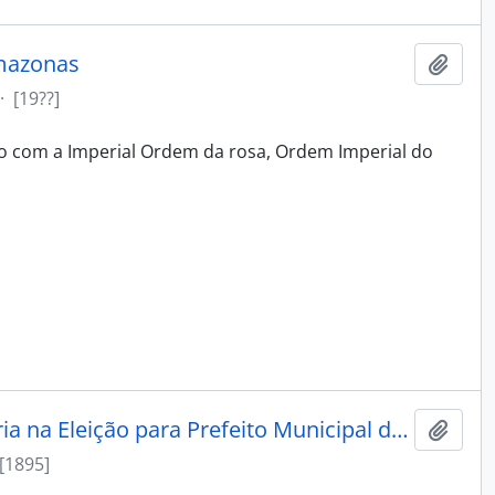
Amazonas
Adici
·
[19??]
o com a Imperial Ordem da rosa, Ordem Imperial do
Assassinato do Doutor José Maria na Eleição para Prefeito Municipal do Recife
Adici
[1895]