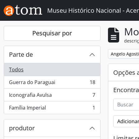
Skip to main content
Museu Histórico Nacional - Acer
Mo
Pesquisar por
descriç
Parte de
Remover filtro
Angelo Agosti
Todos
Opções 
Guerra do Paraguai
18
, 18 resultados
Encontra
Iconografia Avulsa
7
, 7 resultados
Família Imperial
1
, 1 resultados
Adicionar
produtor
Limitar r