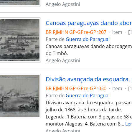
Angelo Agostini
BR RJMHN GP-GPre-GPr207
·
Item
·
[
Parte de
Guerra do Paraguai
Canoas paraguayas dando abordagem a
do Timbó.
Angelo Agostini
BR RJMHN GP-GPre-GPr030
·
Item
·
[
Parte de
Guerra do Paraguai
Divisão avançada da esquadra, passand
julho de 1868, às 3 horas da tarde.
Legenda: 1.Bateria com 3 peças de 68 e
monitor Alagoas; 4. Bateria com 8
…
Le
Angelo Agostini