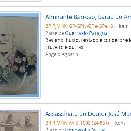
Almirante Barroso, barão do 
BR RJMHN GP-GPic-GPe-GPe16
·
Item
Parte de
Guerra do Paraguai
Resumo: busto, fardado e condecorad
cruzeiro e outras.
Angelo Agostini
BR RJMHN AV-E-100E (24.851)
·
Item
·
Parte de
Iconografia Avulsa