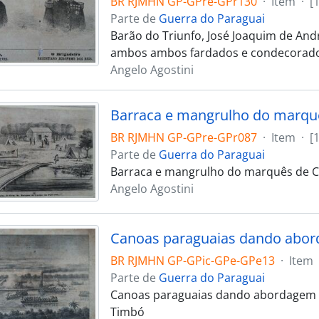
BR RJMHN GP-GPre-GPr130
·
Item
·
[
Parte de
Guerra do Paraguai
Barão do Triunfo, José Joaquim de And
ambos ambos fardados e condecorado
Angelo Agostini
Barraca e mangrulho do marqu
BR RJMHN GP-GPre-GPr087
·
Item
·
[
Parte de
Guerra do Paraguai
Barraca e mangrulho do marquês de C
Angelo Agostini
BR RJMHN GP-GPic-GPe-GPe13
·
Item
Parte de
Guerra do Paraguai
Canoas paraguaias dando abordagem a
Timbó