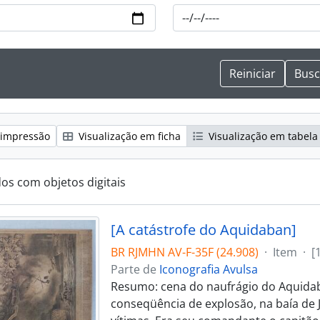
 impressão
Visualização em ficha
Visualização em tabela
dos com objetos digitais
[A catástrofe do Aquidaban]
BR RJMHN AV-F-35F (24.908)
·
Item
·
[
Parte de
Iconografia Avulsa
Resumo: cena do naufrágio do Aquida
conseqüência de explosão, na baía de 