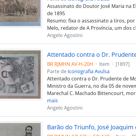
Assassinato do Doutor José Maria na El
de 1895
Resumo: fixa o assassinato a tiros, por
Melo, redator de A Província, um dos c
Angelo Agostini
BR RJMHN AV-H-20H
·
Item
·
[1897]
Parte de
Iconografia Avulsa
Attentado contra o Dr. Prudente de Mo
Ministro da Guerra, no dia 05 de nove
Marechal C. Machado Bittencourt, mor
mais
Angelo Agostini