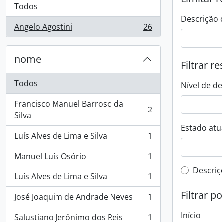
Todos
Descrição 
Angelo Agostini
26
, 26 resultados
nome
Filtrar r
Todos
Nível de d
Francisco Manuel Barroso da
2
, 2 resultados
Silva
Estado atua
Luís Alves de Lima e Silva
1
, 1 resultados
Manuel Luís Osório
1
, 1 resultados
Filtro 
Descriç
Luís Alves de Lima e Silva
1
, 1 resultados
Filtrar p
José Joaquim de Andrade Neves
1
, 1 resultados
Início
Salustiano Jerônimo dos Reis
1