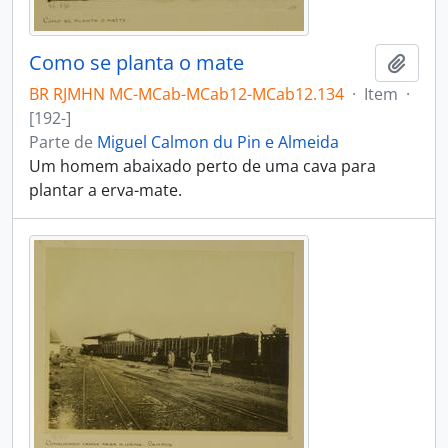
Como se planta o mate
Adici
BR RJMHN MC-MCab-MCab12-MCab12.134
·
Item
·
[192-]
Parte de
Miguel Calmon du Pin e Almeida
Um homem abaixado perto de uma cava para
plantar a erva-mate.