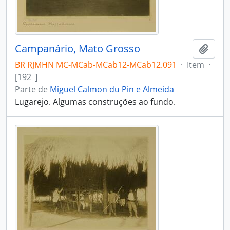
Campanário, Mato Grosso
Adici
BR RJMHN MC-MCab-MCab12-MCab12.091
·
Item
·
[192_]
Parte de
Miguel Calmon du Pin e Almeida
Lugarejo. Algumas construções ao fundo.