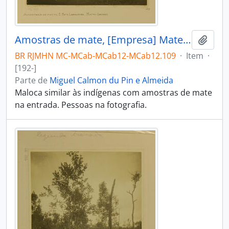
Amostras de mate, [Empresa] Mate Laranjeira, Mato Grosso
Adici
BR RJMHN MC-MCab-MCab12-MCab12.109
·
Item
·
[192-]
Parte de
Miguel Calmon du Pin e Almeida
Maloca similar às indígenas com amostras de mate
na entrada. Pessoas na fotografia.