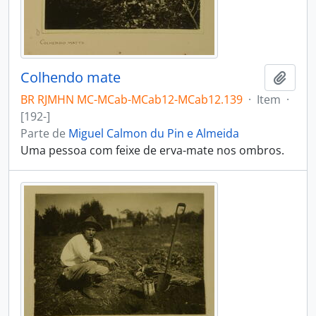
Colhendo mate
Adici
BR RJMHN MC-MCab-MCab12-MCab12.139
·
Item
·
[192-]
Parte de
Miguel Calmon du Pin e Almeida
Uma pessoa com feixe de erva-mate nos ombros.