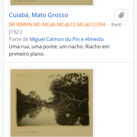
Cuiabá, Mato Grosso
Adici
BR RJMHN MC-MCab-MCab12-MCab12.094
·
Item
·
[192-]
Parte de
Miguel Calmon du Pin e Almeida
Uma rua, uma ponte, um riacho. Riacho em
primeiro plano.