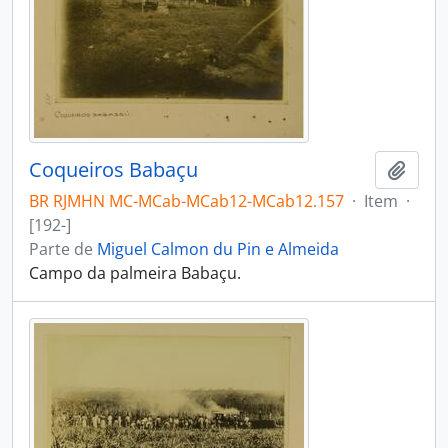
Coqueiros Babaçu
Adici
BR RJMHN MC-MCab-MCab12-MCab12.157
·
Item
·
[192-]
Parte de
Miguel Calmon du Pin e Almeida
Campo da palmeira Babaçu.