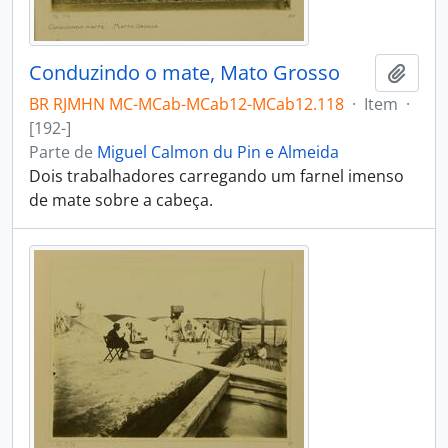
Conduzindo o mate, Mato Grosso
Adici
BR RJMHN MC-MCab-MCab12-MCab12.118
·
Item
·
[192-]
Parte de
Miguel Calmon du Pin e Almeida
Dois trabalhadores carregando um farnel imenso
de mate sobre a cabeça.