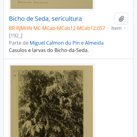
Bicho de Seda, sericultura
Adici
BR RJMHN MC-MCab-MCab12-MCab12.057
·
Item
·
[192_]
Parte de
Miguel Calmon du Pin e Almeida
Casulos e larvas do Bicho-da-Seda.