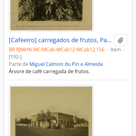
[Cafeeiro] carregados de frutos, Paraíba do Norte [Paraíba do Sul]
Adici
BR RJMHN MC-MCab-MCab12-MCab12.156
·
Item
·
[192-]
Parte de
Miguel Calmon du Pin e Almeida
Árvore de café carregada de frutos.