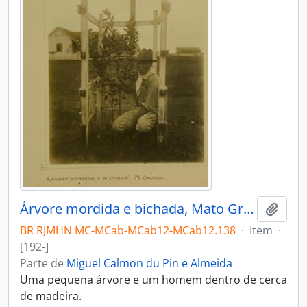
Árvore mordida e bichada, Mato Grosso
Adici
BR RJMHN MC-MCab-MCab12-MCab12.138
·
Item
·
[192-]
Parte de
Miguel Calmon du Pin e Almeida
Uma pequena árvore e um homem dentro de cerca
de madeira.