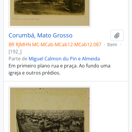
Corumbá, Mato Grosso
Adici
BR RJMHN MC-MCab-MCab12-MCab12.087
·
Item
·
[192_]
Parte de
Miguel Calmon du Pin e Almeida
Em primeiro plano rua e praça. Ao fundo uma
igreja e outros prédios.