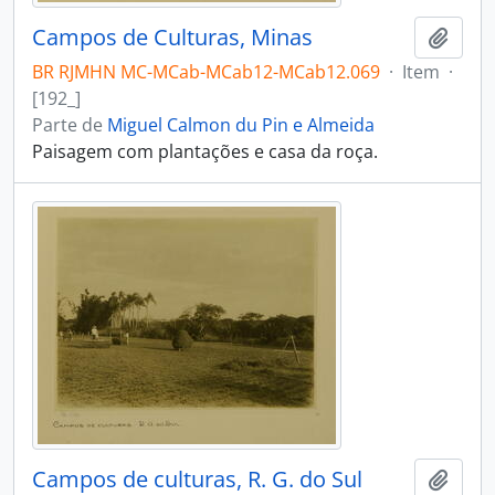
Campos de Culturas, Minas
Adici
BR RJMHN MC-MCab-MCab12-MCab12.069
·
Item
·
[192_]
Parte de
Miguel Calmon du Pin e Almeida
Paisagem com plantações e casa da roça.
Campos de culturas, R. G. do Sul
Adici