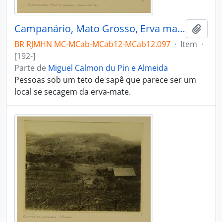
Campanário, Mato Grosso, Erva mate
Adici
BR RJMHN MC-MCab-MCab12-MCab12.097
·
Item
·
[192-]
Parte de
Miguel Calmon du Pin e Almeida
Pessoas sob um teto de sapê que parece ser um
local se secagem da erva-mate.