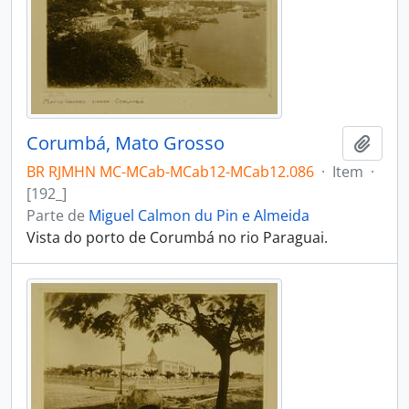
Corumbá, Mato Grosso
Adici
BR RJMHN MC-MCab-MCab12-MCab12.086
·
Item
·
[192_]
Parte de
Miguel Calmon du Pin e Almeida
Vista do porto de Corumbá no rio Paraguai.