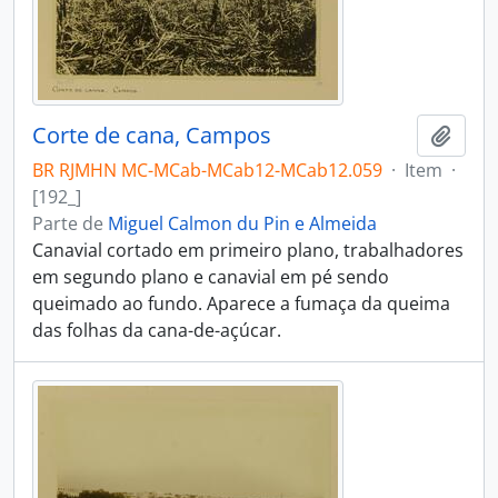
Corte de cana, Campos
Adici
BR RJMHN MC-MCab-MCab12-MCab12.059
·
Item
·
[192_]
Parte de
Miguel Calmon du Pin e Almeida
Canavial cortado em primeiro plano, trabalhadores
em segundo plano e canavial em pé sendo
queimado ao fundo. Aparece a fumaça da queima
das folhas da cana-de-açúcar.