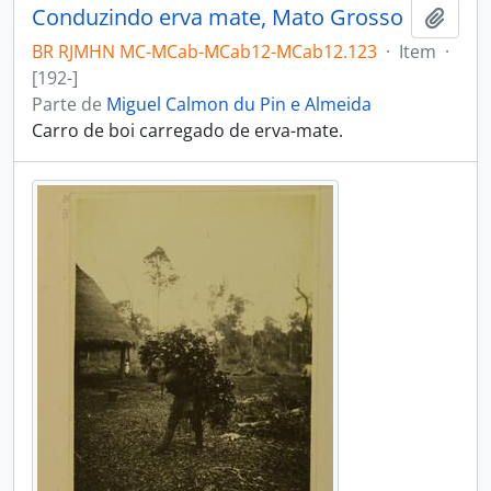
Conduzindo erva mate, Mato Grosso
Adici
BR RJMHN MC-MCab-MCab12-MCab12.123
·
Item
·
[192-]
Parte de
Miguel Calmon du Pin e Almeida
Carro de boi carregado de erva-mate.