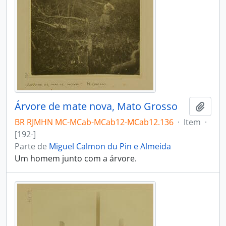
Árvore de mate nova, Mato Grosso
Adici
BR RJMHN MC-MCab-MCab12-MCab12.136
·
Item
·
[192-]
Parte de
Miguel Calmon du Pin e Almeida
Um homem junto com a árvore.