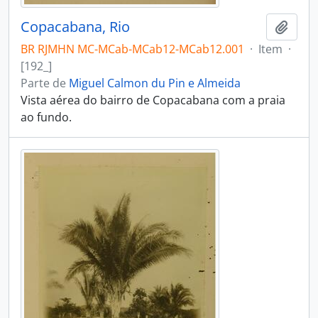
Copacabana, Rio
Adici
BR RJMHN MC-MCab-MCab12-MCab12.001
·
Item
·
[192_]
Parte de
Miguel Calmon du Pin e Almeida
Vista aérea do bairro de Copacabana com a praia
ao fundo.