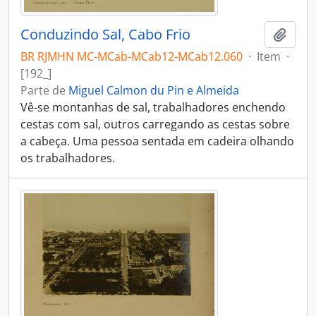
Conduzindo Sal, Cabo Frio
Adici
BR RJMHN MC-MCab-MCab12-MCab12.060
·
Item
·
[192_]
Parte de
Miguel Calmon du Pin e Almeida
Vê-se montanhas de sal, trabalhadores enchendo
cestas com sal, outros carregando as cestas sobre
a cabeça. Uma pessoa sentada em cadeira olhando
os trabalhadores.