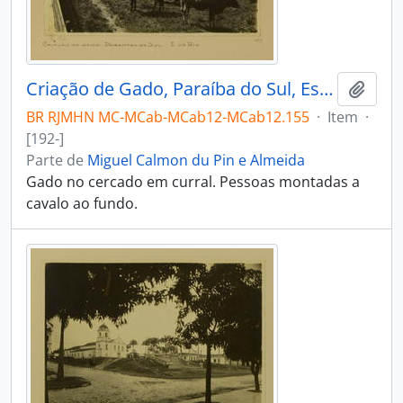
Criação de Gado, Paraíba do Sul, Estado do Rio
Adici
BR RJMHN MC-MCab-MCab12-MCab12.155
·
Item
·
[192-]
Parte de
Miguel Calmon du Pin e Almeida
Gado no cercado em curral. Pessoas montadas a
cavalo ao fundo.