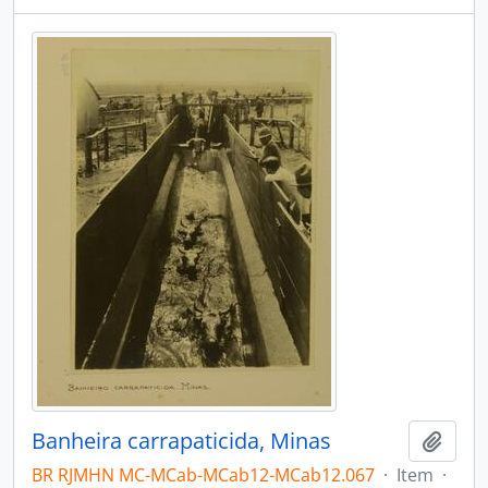
Banheira carrapaticida, Minas
Adici
BR RJMHN MC-MCab-MCab12-MCab12.067
·
Item
·