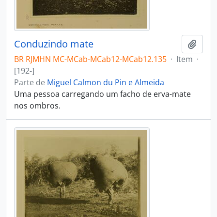
Conduzindo mate
Adici
BR RJMHN MC-MCab-MCab12-MCab12.135
·
Item
·
[192-]
Parte de
Miguel Calmon du Pin e Almeida
Uma pessoa carregando um facho de erva-mate
nos ombros.