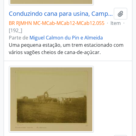
Conduzindo cana para usina, Campos
Adici
BR RJMHN MC-MCab-MCab12-MCab12.055
·
Item
·
[192_]
Parte de
Miguel Calmon du Pin e Almeida
Uma pequena estação, um trem estacionado com
vários vagões cheios de cana-de-açúcar.