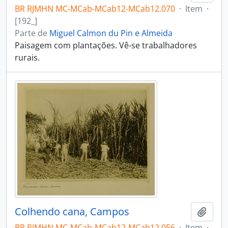
BR RJMHN MC-MCab-MCab12-MCab12.070
·
Item
·
[192_]
Parte de
Miguel Calmon du Pin e Almeida
Paisagem com plantações. Vê-se trabalhadores
rurais.
Colhendo cana, Campos
Adici
BR RJMHN MC-MCab-MCab12-MCab12.056
·
Item
·