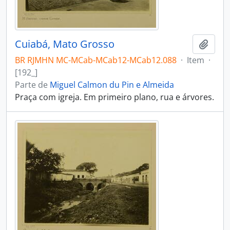
Cuiabá, Mato Grosso
Adici
BR RJMHN MC-MCab-MCab12-MCab12.088
·
Item
·
[192_]
Parte de
Miguel Calmon du Pin e Almeida
Praça com igreja. Em primeiro plano, rua e árvores.