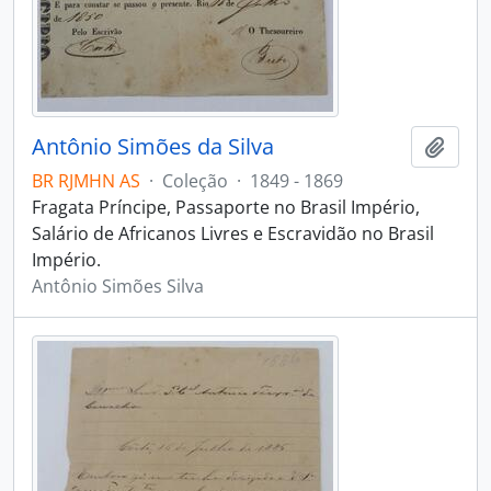
Antônio Simões da Silva
Adici
BR RJMHN AS
·
Coleção
·
1849 - 1869
Fragata Príncipe, Passaporte no Brasil Império,
Salário de Africanos Livres e Escravidão no Brasil
Império.
Antônio Simões Silva