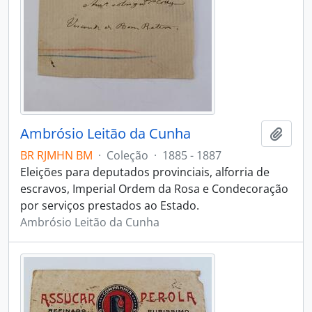
Ambrósio Leitão da Cunha
Adici
BR RJMHN BM
·
Coleção
·
1885 - 1887
Eleições para deputados provinciais, alforria de
escravos, Imperial Ordem da Rosa e Condecoração
por serviços prestados ao Estado.
Ambrósio Leitão da Cunha