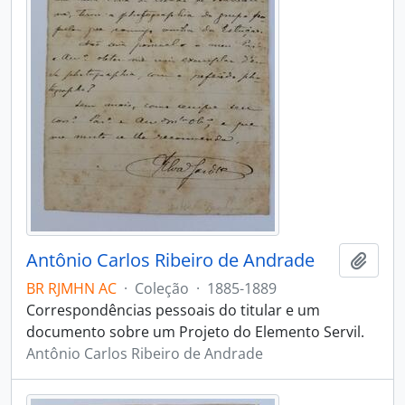
Antônio Carlos Ribeiro de Andrade
Adici
BR RJMHN AC
·
Coleção
·
1885-1889
Correspondências pessoais do titular e um
documento sobre um Projeto do Elemento Servil.
Antônio Carlos Ribeiro de Andrade