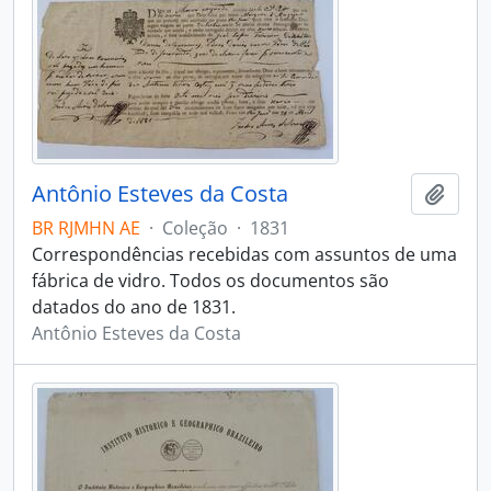
Antônio Esteves da Costa
Adici
BR RJMHN AE
·
Coleção
·
1831
Correspondências recebidas com assuntos de uma
fábrica de vidro. Todos os documentos são
datados do ano de 1831.
Antônio Esteves da Costa