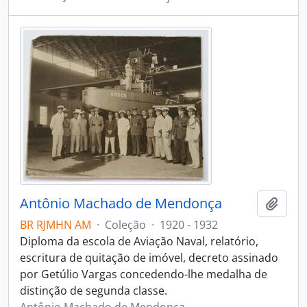
Antônio Machado de Mendonça
Adici
BR RJMHN AM
·
Coleção
·
1920 - 1932
Diploma da escola de Aviação Naval, relatório,
escritura de quitação de imóvel, decreto assinado
por Getúlio Vargas concedendo-lhe medalha de
distinção de segunda classe.