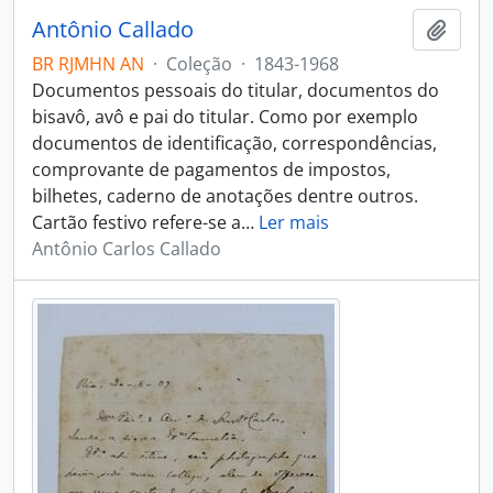
Antônio Callado
Adici
BR RJMHN AN
·
Coleção
·
1843-1968
Documentos pessoais do titular, documentos do
bisavô, avô e pai do titular. Como por exemplo
documentos de identificação, correspondências,
comprovante de pagamentos de impostos,
bilhetes, caderno de anotações dentre outros.
Cartão festivo refere-se a
…
Ler mais
Antônio Carlos Callado