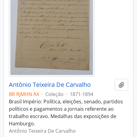
Antônio Teixeira De Carvalho
Adici
BR RJMHN AX
·
Coleção
·
1871-1894
Brasil Império: Política, eleições, senado, partidos
políticos e pagamentos a jornais referente ao
trabalho escravo. Medalhas das exposições de
Hamburgo.
Antônio Teixeira De Carvalho