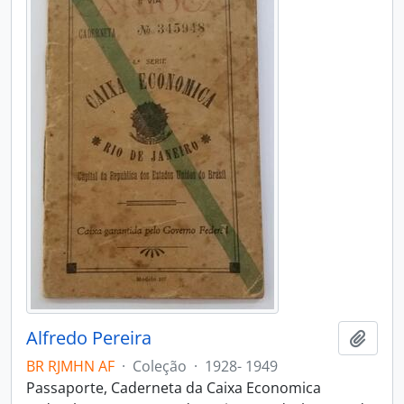
Alfredo Pereira
Adici
BR RJMHN AF
·
Coleção
·
1928- 1949
Passaporte, Caderneta da Caixa Economica