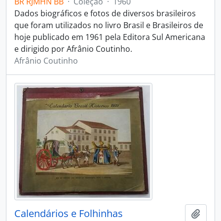
BR RJMHN BB
·
Coleção
·
1960
Dados biográficos e fotos de diversos brasileiros
que foram utilizados no livro Brasil e Brasileiros de
hoje publicado em 1961 pela Editora Sul Americana
e dirigido por Afrânio Coutinho.
Afrânio Coutinho
Calendários e Folhinhas
Adici