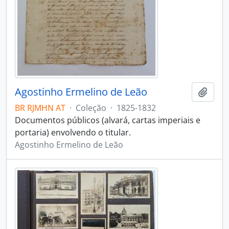
Agostinho Ermelino de Leão
Adici
BR RJMHN AT
·
Coleção
·
1825-1832
Documentos públicos (alvará, cartas imperiais e
portaria) envolvendo o titular.
Agostinho Ermelino de Leão