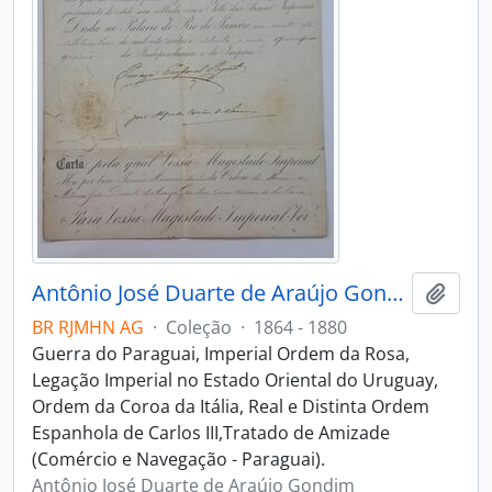
Antônio José Duarte de Araújo Gondim
Adici
BR RJMHN AG
·
Coleção
·
1864 - 1880
Guerra do Paraguai, Imperial Ordem da Rosa,
Legação Imperial no Estado Oriental do Uruguay,
Ordem da Coroa da Itália, Real e Distinta Ordem
Espanhola de Carlos III,Tratado de Amizade
(Comércio e Navegação - Paraguai).
Antônio José Duarte de Araújo Gondim