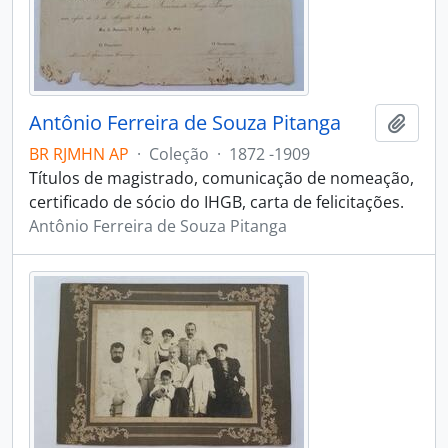
Antônio Ferreira de Souza Pitanga
Adici
BR RJMHN AP
·
Coleção
·
1872 -1909
Títulos de magistrado, comunicação de nomeação,
certificado de sócio do IHGB, carta de felicitações.
Antônio Ferreira de Souza Pitanga