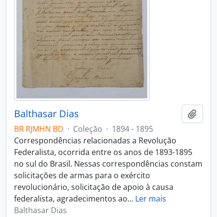
Balthasar Dias
Adici
BR RJMHN BD
·
Coleção
·
1894 - 1895
Correspondências relacionadas a Revolução
Federalista, ocorrida entre os anos de 1893-1895
no sul do Brasil. Nessas correspondências constam
solicitações de armas para o exército
revolucionário, solicitação de apoio à causa
federalista, agradecimentos ao
…
Ler mais
Balthasar Dias