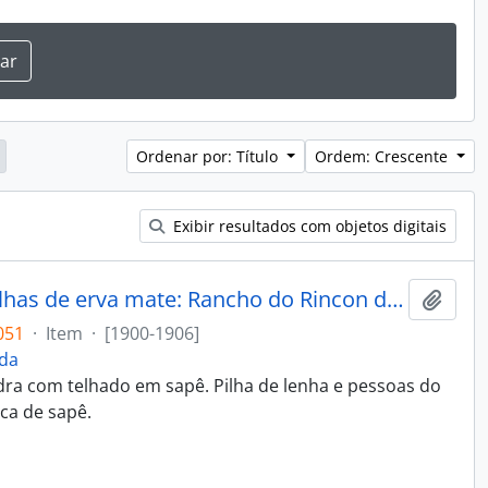
Ordenar por: Título
Ordem: Crescente
Exibir resultados com objetos digitais
Barbaqua. Forno de torrar as folhas de erva mate: Rancho do Rincon do Julio
Adici
051
·
Item
·
[1900-1906]
ida
ra com telhado em sapê. Pilha de lenha e pessoas do
aca de sapê.