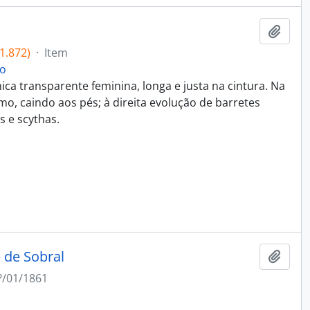
Adici
1.872)
·
Item
ho
nica transparente feminina, longa e justa na cintura. Na
, caindo aos pés; à direita evolução de barretes
s e scythas.
e de Sobral
Adici
?/01/1861