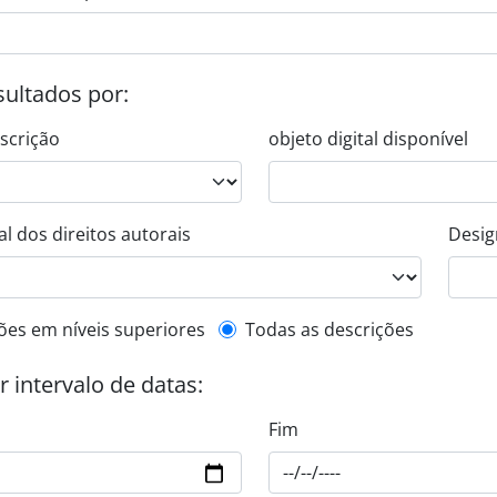
esultados por:
escrição
objeto digital disponível
l dos direitos autorais
Desig
de descrição de nível superior
ões em níveis superiores
Todas as descrições
or intervalo de datas:
Fim