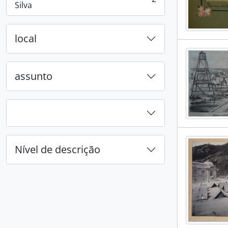
, 2 resultados
Silva
local
assunto
Nível de descrição