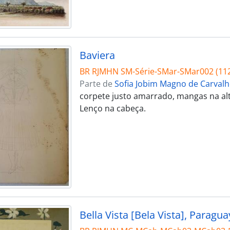
Baviera
BR RJMHN SM-Série-SMar-SMar002 (112
Parte de
Sofia Jobim Magno de Carval
corpete justo amarrado, mangas na altu
Lenço na cabeça.