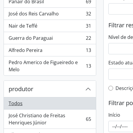
Panair do Brasil
69
, 69 resultados
José dos Reis Carvalho
32
, 32 resultados
Filtrar r
Nair de Teffé
31
, 31 resultados
Nível de d
Guerra do Paraguai
22
, 22 resultados
Alfredo Pereira
13
, 13 resultados
Pedro Americo de Figueiredo e
Estado atua
13
, 13 resultados
Melo
Filtro 
produtor
Descriç
Filtrar p
Todos
Início
José Christiano de Freitas
65
, 65 resultados
Henriques Júnior