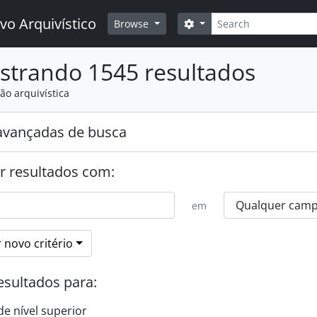
Buscar
vo Arquivístico
Opções de busca
Browse
strando 1545 resultados
ão arquivística
avançadas de busca
r resultados com:
em
 novo critério
esultados para:
de nível superior