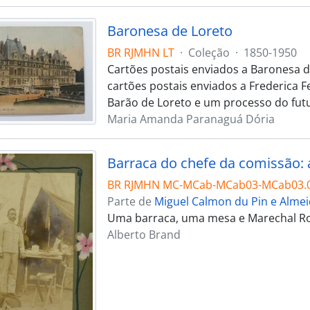
Baronesa de Loreto
BR RJMHN LT
·
Coleção
·
1850-1950
Cartões postais enviados a Baronesa d
cartões postais enviados a Frederica F
Barão de Loreto e um processo do futu
Maria Amanda Paranaguá Dória
Barraca do chefe da comissão: 
BR RJMHN MC-MCab-MCab03-MCab03.
Parte de
Miguel Calmon du Pin e Alme
Uma barraca, uma mesa e Marechal Ron
Alberto Brand