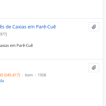
ês de Caxias em Parê-Cuê
Adici
18??]
axias em Parê-Cuê
Adici
 (045.817)
·
Item
·
1908
ida