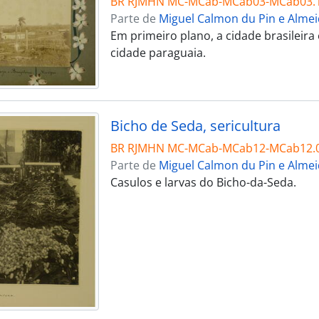
BR RJMHN MC-MCab-MCab03-MCab03.
Parte de
Miguel Calmon du Pin e Alme
Em primeiro plano, a cidade brasileira 
cidade paraguaia.
Bicho de Seda, sericultura
BR RJMHN MC-MCab-MCab12-MCab12.
Parte de
Miguel Calmon du Pin e Alme
Casulos e larvas do Bicho-da-Seda.