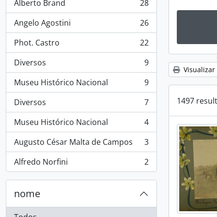
Alberto Brand
28
, 28 resultados
Angelo Agostini
26
, 26 resultados
Phot. Castro
22
, 22 resultados
Diversos
9
, 9 resultados
Visualizar
Museu Histórico Nacional
9
, 9 resultados
1497 resul
Diversos
7
, 7 resultados
Museu Histórico Nacional
4
, 4 resultados
Augusto César Malta de Campos
3
, 3 resultados
Alfredo Norfini
2
, 2 resultados
nome