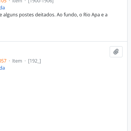
105
·
Item
·
[1900-1906]
ida
e alguns postes deitados. Ao fundo, o Rio Apa e a
Adici
057
·
Item
·
[192_]
ida