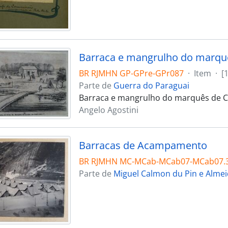
Barraca e mangrulho do marqu
BR RJMHN GP-GPre-GPr087
·
Item
·
[
Parte de
Guerra do Paraguai
Barraca e mangrulho do marquês de C
Angelo Agostini
Barracas de Acampamento
BR RJMHN MC-MCab-MCab07-MCab07.30
Parte de
Miguel Calmon du Pin e Alme