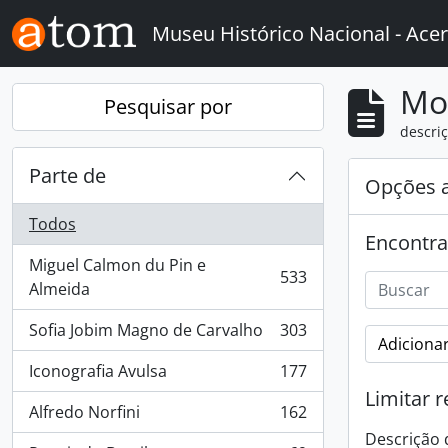
Skip to main content
Museu Histórico Nacional - Acer
Mo
Pesquisar por
descriç
Parte de
Opções 
Todos
Encontra
Miguel Calmon du Pin e
533
, 533 resultados
Almeida
Sofia Jobim Magno de Carvalho
303
, 303 resultados
Adicionar
Iconografia Avulsa
177
, 177 resultados
Limitar r
Alfredo Norfini
162
, 162 resultados
Descrição 