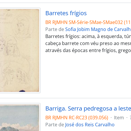
Barretes frígios
BR RJMHN SM-Série-SMae-SMae032 (11
Parte de
Sofia Jobim Magno de Carval
Barretes frígios: acima, à esquerda, tú
cabeça barrete com véu preso ao mesmo
através das épocas entre frígios, grego
Barriga. Serra pedregosa a lest
BR RJMHN RC-RC23 (039.056)
·
Item
·
Parte de
José dos Reis Carvalho