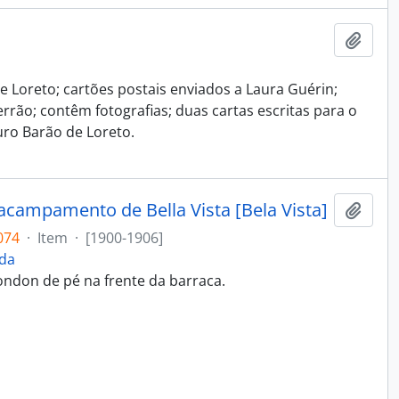
Adici
e Loreto; cartões postais enviados a Laura Guérin;
errão; contêm fotografias; duas cartas escritas para o
ro Barão de Loreto.
acampamento de Bella Vista [Bela Vista]
Adici
074
·
Item
·
[1900-1906]
ida
don de pé na frente da barraca.