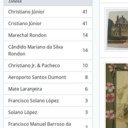
Todos
Christiano Júnior
41
, 41 resultados
Cristiano Júnior
41
, 41 resultados
Marechal Rondon
14
, 14 resultados
Cândido Mariano da Silva
14
, 14 resultados
Rondon
Christiano Jr. & Pacheco
10
, 10 resultados
Aeroporto Santos Dumont
8
, 8 resultados
Mate Laranjeira
6
, 6 resultados
Francisco Solano López
3
, 3 resultados
Solano López
3
, 3 resultados
Francisco Manuel Barroso da
2