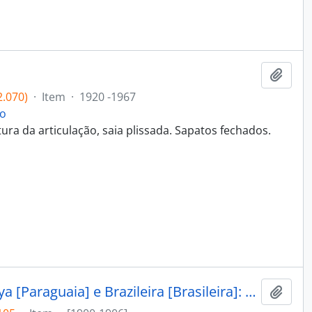
Adici
.070)
·
Item
·
1920 -1967
ho
ra da articulação, saia plissada. Sapatos fechados.
Bella Vista [Bela Vista], Paraguaya [Paraguaia] e Brazileira [Brasileira]: rio Apa
Adici