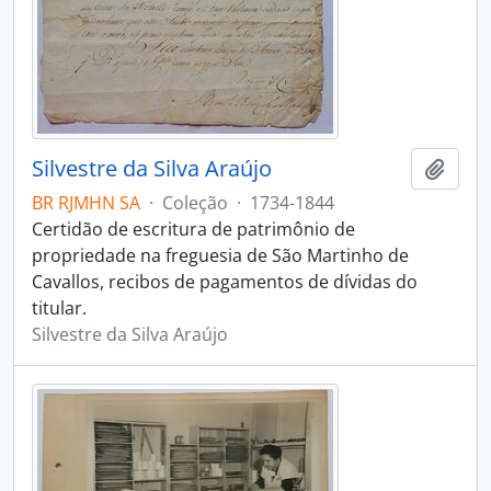
Silvestre da Silva Araújo
Adici
BR RJMHN SA
·
Coleção
·
1734-1844
Certidão de escritura de patrimônio de
propriedade na freguesia de São Martinho de
Cavallos, recibos de pagamentos de dívidas do
titular.
Silvestre da Silva Araújo