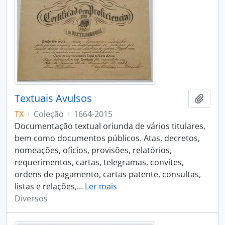
Textuais Avulsos
Adici
TX
·
Coleção
·
1664-2015
Documentação textual oriunda de vários titulares,
bem como documentos públicos. Atas, decretos,
nomeações, ofícios, provisões, relatórios,
requerimentos, cartas, telegramas, convites,
ordens de pagamento, cartas patente, consultas,
listas e relações,
…
Ler mais
Diversos