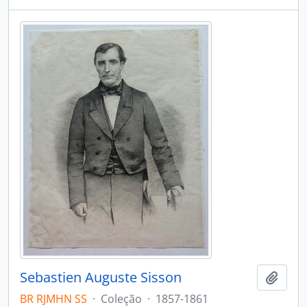
Sebastien Auguste Sisson
Adici
BR RJMHN SS
·
Coleção
·
1857-1861