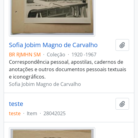
Sofia Jobim Magno de Carvalho
Adici
BR RJMHN SM
·
Coleção
·
1920 -1967
Correspondência pessoal, apostilas, cadernos de
anotações e outros documentos pessoais textuais
e iconográficos.
Sofia Jobim Magno de Carvalho
teste
Adici
teste
·
Item
·
28042025