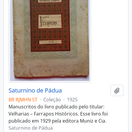
Saturnino de Pádua
Adici
BR RJMHN ST
·
Coleção
·
1925
Manuscritos do livro publicado pelo titular:
Velharias – Farrapos Históricos. Esse livro foi
publicado em 1929 pela editora Muniz e Cia.
Saturnino de Pádua