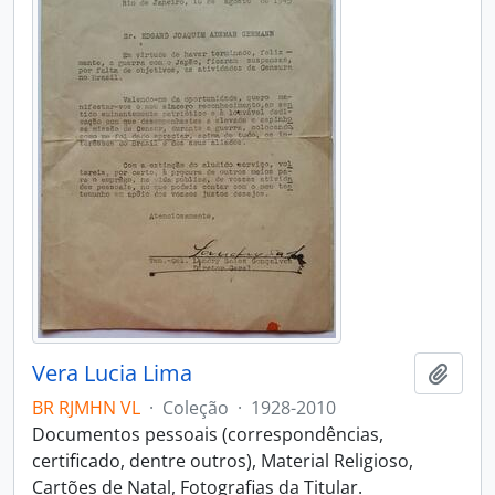
Vera Lucia Lima
Adici
BR RJMHN VL
·
Coleção
·
1928-2010
Documentos pessoais (correspondências,
certificado, dentre outros), Material Religioso,
Cartões de Natal, Fotografias da Titular.