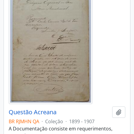
Questão Acreana
Adici
BR RJMHN QA
·
Coleção
·
1899 - 1907
A Documentação consiste em requerimentos,