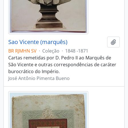
Sao Vicente (marquês)
Adici
BR RJMHN SV
·
Coleção
·
1848 -1871
Cartas remetidas por D. Pedro II ao Marquês de
São Vicente e outras correspondências de caráter
burocrático do Império.
José Antônio Pimenta Bueno