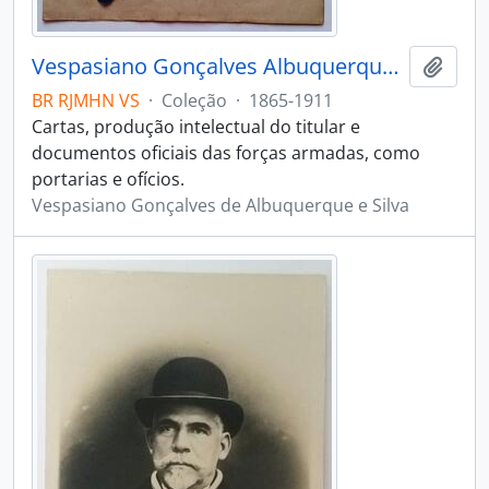
Vespasiano Gonçalves Albuquerque e Silva
Adici
BR RJMHN VS
·
Coleção
·
1865-1911
Cartas, produção intelectual do titular e
documentos oficiais das forças armadas, como
portarias e ofícios.
Vespasiano Gonçalves de Albuquerque e Silva