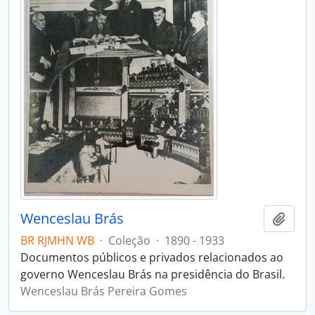
Wenceslau Brás
Adici
BR RJMHN WB
·
Coleção
·
1890 - 1933
Documentos públicos e privados relacionados ao
governo Wenceslau Brás na presidência do Brasil.
Wenceslau Brás Pereira Gomes