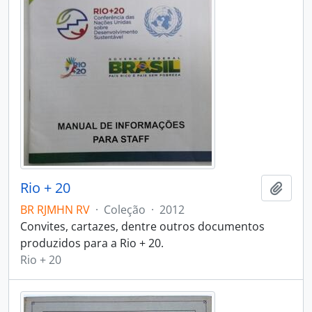
Rio + 20
Adici
BR RJMHN RV
·
Coleção
·
2012
Convites, cartazes, dentre outros documentos
produzidos para a Rio + 20.
Rio + 20