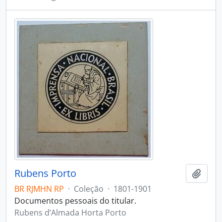
Rubens Porto
Adici
BR RJMHN RP
·
Coleção
·
1801-1901
Documentos pessoais do titular.
Rubens d’Almada Horta Porto