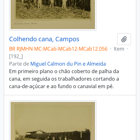
Colhendo cana, Campos
Adici
BR RJMHN MC-MCab-MCab12-MCab12.056
·
Item
·
[192_]
Parte de
Miguel Calmon du Pin e Almeida
Em primeiro plano o chão coberto de palha da
cana, em seguida os trabalhadores cortando a
cana-de-açúcar e ao fundo o canavial em pé.