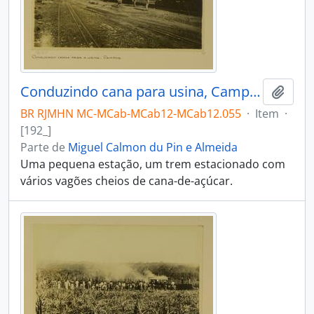
Conduzindo cana para usina, Campos
Adici
BR RJMHN MC-MCab-MCab12-MCab12.055
·
Item
·
[192_]
Parte de
Miguel Calmon du Pin e Almeida
Uma pequena estação, um trem estacionado com
vários vagões cheios de cana-de-açúcar.