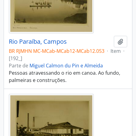
Rio Paraíba, Campos
Adici
BR RJMHN MC-MCab-MCab12-MCab12.053
·
Item
·
[192_]
Parte de
Miguel Calmon du Pin e Almeida
Pessoas atravessando o rio em canoa. Ao fundo,
palmeiras e construções.