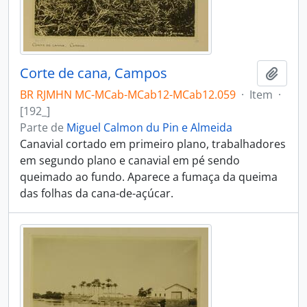
Corte de cana, Campos
Adici
BR RJMHN MC-MCab-MCab12-MCab12.059
·
Item
·
[192_]
Parte de
Miguel Calmon du Pin e Almeida
Canavial cortado em primeiro plano, trabalhadores
em segundo plano e canavial em pé sendo
queimado ao fundo. Aparece a fumaça da queima
das folhas da cana-de-açúcar.