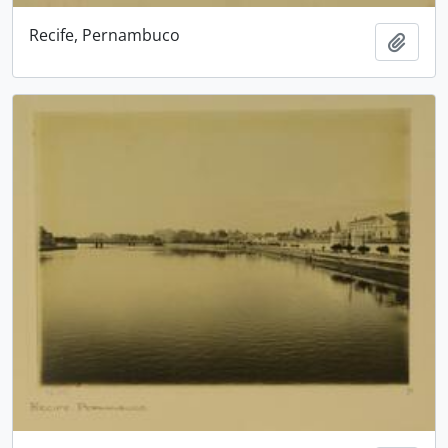
Recife, Pernambuco
Adici