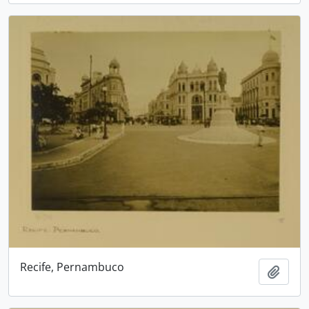
Recife, Pernambuco
Adici