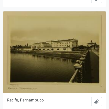
Recife, Pernambuco
Adici