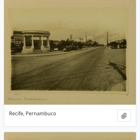
Recife, Pernambuco
Adici