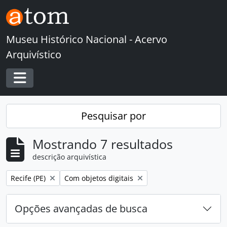
Skip to main content
Museu Histórico Nacional - Acervo
Arquivístico
Toggle navigation
Pesquisar por
Mostrando 7 resultados
descrição arquivística
Remover filtro:
Remover filtro:
Recife (PE)
Com objetos digitais
Opções avançadas de busca