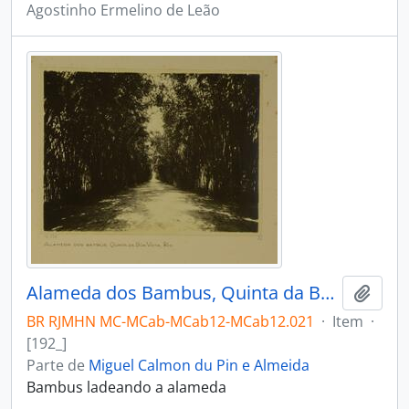
Agostinho Ermelino de Leão
Alameda dos Bambus, Quinta da Boa Vista, Rio
Adici
BR RJMHN MC-MCab-MCab12-MCab12.021
·
Item
·
[192_]
Parte de
Miguel Calmon du Pin e Almeida
Bambus ladeando a alameda