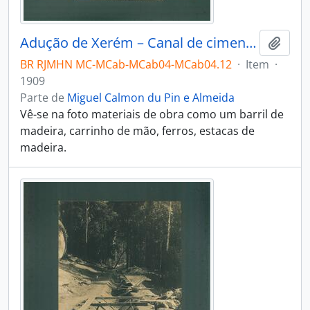
Adução de Xerém – Canal de cimento armado em construção.
Adici
BR RJMHN MC-MCab-MCab04-MCab04.12
·
Item
·
1909
Parte de
Miguel Calmon du Pin e Almeida
Vê-se na foto materiais de obra como um barril de
madeira, carrinho de mão, ferros, estacas de
madeira.