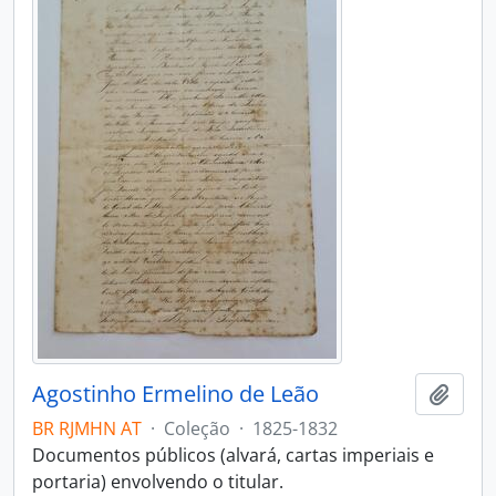
Agostinho Ermelino de Leão
Adici
BR RJMHN AT
·
Coleção
·
1825-1832
Documentos públicos (alvará, cartas imperiais e
portaria) envolvendo o titular.