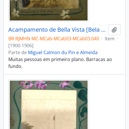
Acampamento de Bella Vista [Bela Vista]
Adici
BR RJMHN MC-MCab-MCab03-MCab03.040
·
Item
·
[1900-1906]
Parte de
Miguel Calmon du Pin e Almeida
Muitas pessoas em primeiro plano. Barracas ao
fundo.