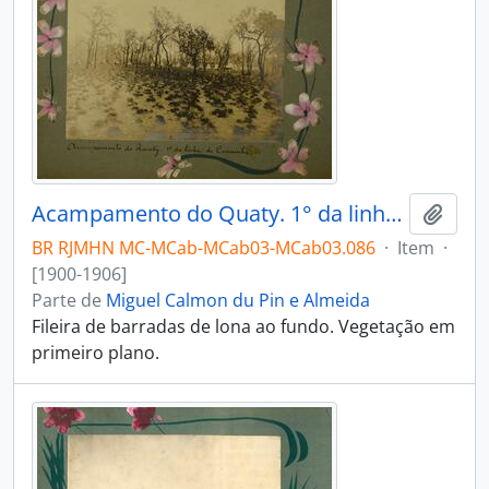
Acampamento do Quaty. 1° da linha de Corumbá
Adici
BR RJMHN MC-MCab-MCab03-MCab03.086
·
Item
·
[1900-1906]
Parte de
Miguel Calmon du Pin e Almeida
Fileira de barradas de lona ao fundo. Vegetação em
primeiro plano.