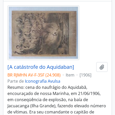
[A catástrofe do Aquidaban]
Adici
BR RJMHN AV-F-35F (24.908)
·
Item
·
[1906]
Parte de
Iconografia Avulsa
Resumo: cena do naufrágio do Aquidabã,
encouraçado de nossa Marinha, em 21/06/1906,
em conseqüência de explosão, na baía de
Jacuacanga (Ilha Grande), fazendo elevado número
de vítimas. Era seu comandante o capitão de