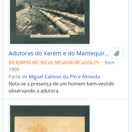
Adutoras do Xerém e do Mantequira no Brejo das Velhas – Km 37
Adici
BR RJMHN MC-MCab-MCab04-MCab04.29
·
Item
·
1909
Parte de
Miguel Calmon du Pin e Almeida
Nota-se a presença de um homem bem-vestido
observando a adutora.