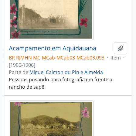
Acampamento em Aquidauana
Adici
BR RJMHN MC-MCab-MCab03-MCab03.093
·
Item
·
[1900-1906]
Parte de
Miguel Calmon du Pin e Almeida
Pessoas posando para fotografia em frente a
rancho de sapê.