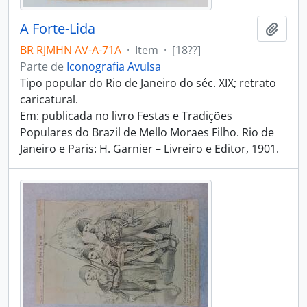
A Forte-Lida
Adici
BR RJMHN AV-A-71A
·
Item
·
[18??]
Parte de
Iconografia Avulsa
Tipo popular do Rio de Janeiro do séc. XIX; retrato
caricatural.
Em: publicada no livro Festas e Tradições
Populares do Brazil de Mello Moraes Filho. Rio de
Janeiro e Paris: H. Garnier – Livreiro e Editor, 1901.