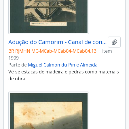
Adução do Camorim - Canal de concreto em construção
Adici
BR RJMHN MC-MCab-MCab04-MCab04.13
·
Item
·
1909
Parte de
Miguel Calmon du Pin e Almeida
Vê-se estacas de madeira e pedras como materiais
de obra.