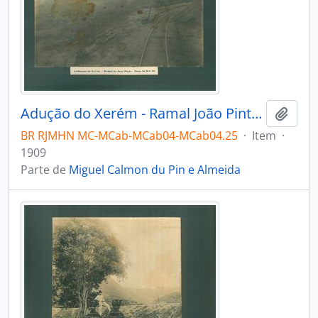
Adução do Xerém - Ramal João Pinto. Km60
Adici
BR RJMHN MC-MCab-MCab04-MCab04.25
·
Item
·
1909
Parte de
Miguel Calmon du Pin e Almeida