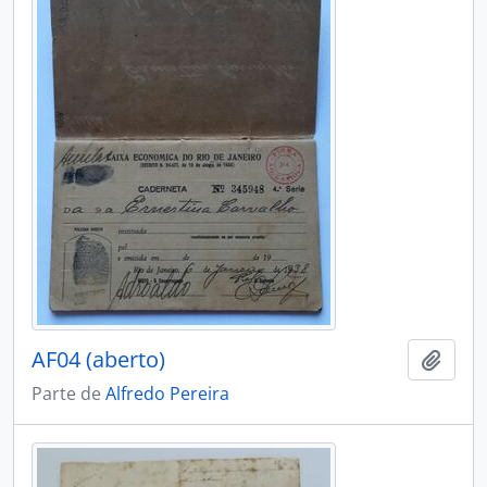
AF04 (aberto)
Adici
Parte de
Alfredo Pereira