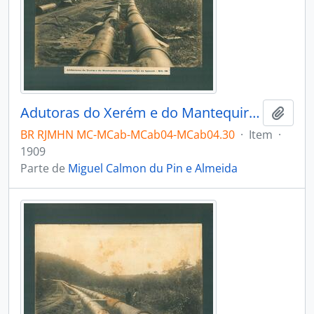
Adutoras do Xerém e do Mantequira no segundo brejo do Iguassú – Km 39
Adici
BR RJMHN MC-MCab-MCab04-MCab04.30
·
Item
·
1909
Parte de
Miguel Calmon du Pin e Almeida