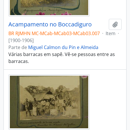
Acampamento no Boccadiguro
Adici
BR RJMHN MC-MCab-MCab03-MCab03.007
·
Item
·
[1900-1906]
Parte de
Miguel Calmon du Pin e Almeida
Várias barracas em sapê. Vê-se pessoas entre as
barracas.