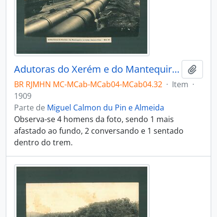
Adutoras do Xerém e do Mantequira no brejo Ancora Lins. Km 61.
Adici
BR RJMHN MC-MCab-MCab04-MCab04.32
·
Item
·
1909
Parte de
Miguel Calmon du Pin e Almeida
Observa-se 4 homens da foto, sendo 1 mais
afastado ao fundo, 2 conversando e 1 sentado
dentro do trem.