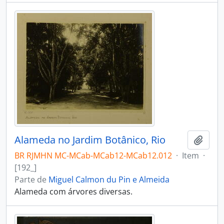
Alameda no Jardim Botânico, Rio
Adici
BR RJMHN MC-MCab-MCab12-MCab12.012
·
Item
·
[192_]
Parte de
Miguel Calmon du Pin e Almeida
Alameda com árvores diversas.