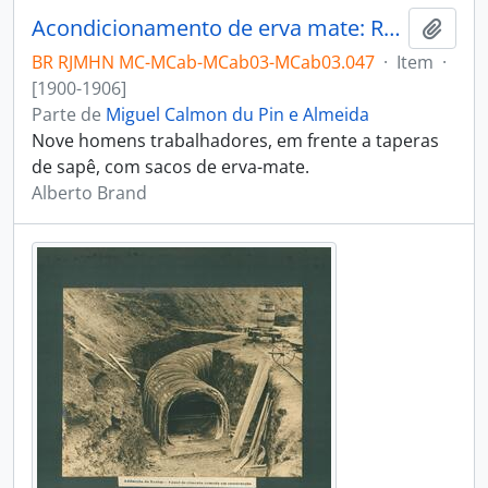
Acondicionamento de erva mate: Rancho do Rincon do Júlio
Adici
BR RJMHN MC-MCab-MCab03-MCab03.047
·
Item
·
[1900-1906]
Parte de
Miguel Calmon du Pin e Almeida
Nove homens trabalhadores, em frente a taperas
de sapê, com sacos de erva-mate.
Alberto Brand