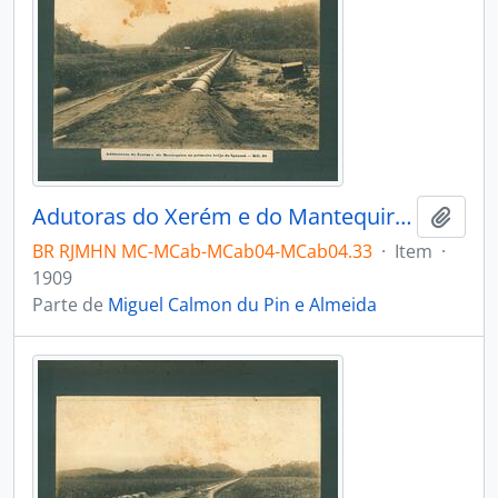
Adutoras do Xerém e do Mantequira no brejo do Iguassú. Km 38.
Adici
BR RJMHN MC-MCab-MCab04-MCab04.33
·
Item
·
1909
Parte de
Miguel Calmon du Pin e Almeida