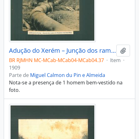
Adução do Xerém – Junção dos ramais do Registro e do João Pinto.
Adici
BR RJMHN MC-MCab-MCab04-MCab04.37
·
Item
·
1909
Parte de
Miguel Calmon du Pin e Almeida
Nota-se a presença de 1 homem bem-vestido na
foto.