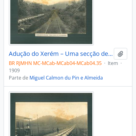
Adução do Xerém – Uma secção de encanamentos.
Adici
BR RJMHN MC-MCab-MCab04-MCab04.35
·
Item
·
1909
Parte de
Miguel Calmon du Pin e Almeida