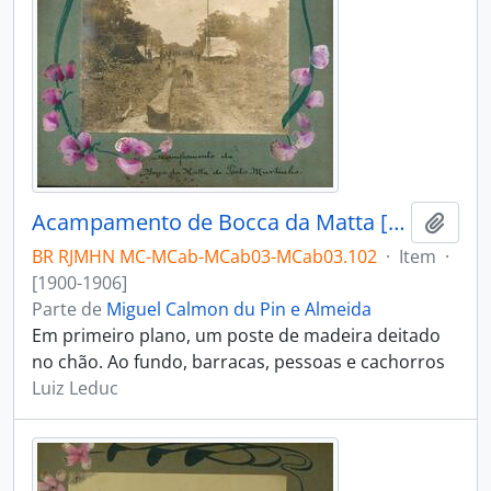
Acampamento de Bocca da Matta [Boca da Mata] de Porto Murtinho
Adici
BR RJMHN MC-MCab-MCab03-MCab03.102
·
Item
·
[1900-1906]
Parte de
Miguel Calmon du Pin e Almeida
Em primeiro plano, um poste de madeira deitado
no chão. Ao fundo, barracas, pessoas e cachorros
Luiz Leduc