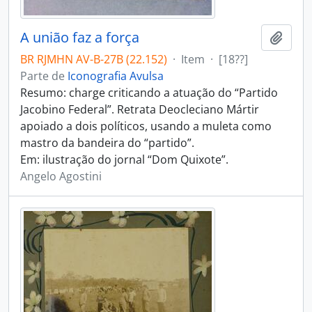
A união faz a força
Adici
BR RJMHN AV-B-27B (22.152)
·
Item
·
[18??]
Parte de
Iconografia Avulsa
Resumo: charge criticando a atuação do “Partido
Jacobino Federal”. Retrata Deocleciano Mártir
apoiado a dois políticos, usando a muleta como
mastro da bandeira do “partido”.
Em: ilustração do jornal “Dom Quixote”.
Angelo Agostini