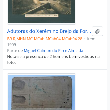
Adutoras do Xerém no Brejo da Formiga e do Mantequira – Km 36
Adici
BR RJMHN MC-MCab-MCab04-MCab04.28
·
Item
·
1909
Parte de
Miguel Calmon du Pin e Almeida
Nota-se a presença de 2 homens bem-vestidos na
foto.