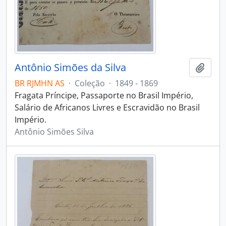
Antônio Simões da Silva
Adici
BR RJMHN AS
·
Coleção
·
1849 - 1869
Fragata Príncipe, Passaporte no Brasil Império,
Salário de Africanos Livres e Escravidão no Brasil
Império.
Antônio Simões Silva