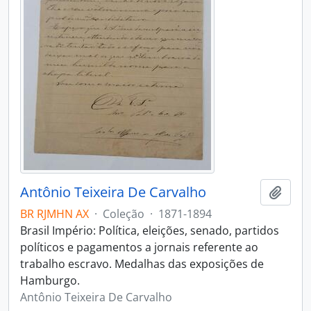
Antônio Teixeira De Carvalho
Adici
BR RJMHN AX
·
Coleção
·
1871-1894
Brasil Império: Política, eleições, senado, partidos
políticos e pagamentos a jornais referente ao
trabalho escravo. Medalhas das exposições de
Hamburgo.
Antônio Teixeira De Carvalho