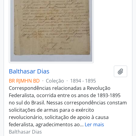
Balthasar Dias
Adici
BR RJMHN BD
·
Coleção
·
1894 - 1895
Correspondências relacionadas a Revolução
Federalista, ocorrida entre os anos de 1893-1895
no sul do Brasil. Nessas correspondências constam
solicitações de armas para o exército
revolucionário, solicitação de apoio à causa
federalista, agradecimentos ao
…
Ler mais
Balthasar Dias