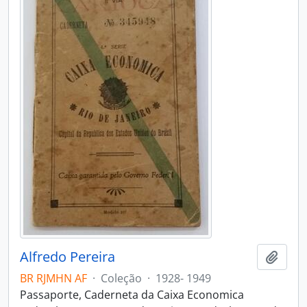
Alfredo Pereira
Adici
BR RJMHN AF
·
Coleção
·
1928- 1949
Passaporte, Caderneta da Caixa Economica