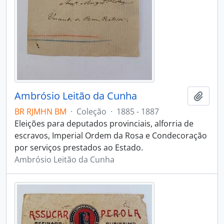
Ambrósio Leitão da Cunha
Adici
BR RJMHN BM
·
Coleção
·
1885 - 1887
Eleições para deputados provinciais, alforria de
escravos, Imperial Ordem da Rosa e Condecoração
por serviços prestados ao Estado.
Ambrósio Leitão da Cunha