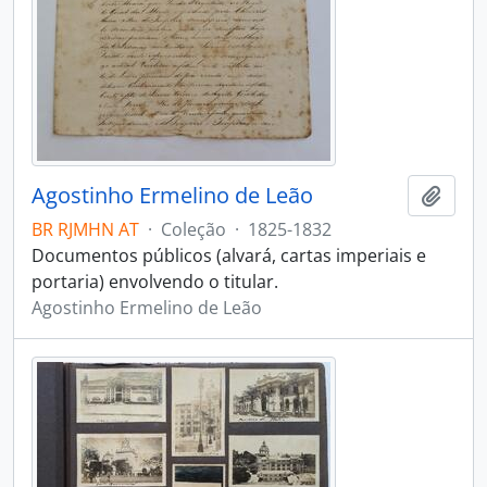
Agostinho Ermelino de Leão
Adici
BR RJMHN AT
·
Coleção
·
1825-1832
Documentos públicos (alvará, cartas imperiais e
portaria) envolvendo o titular.
Agostinho Ermelino de Leão