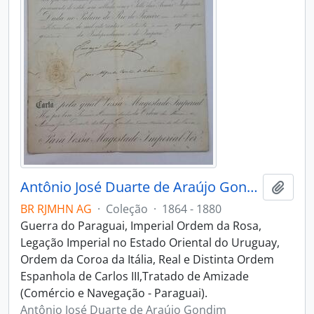
Antônio José Duarte de Araújo Gondim
Adici
BR RJMHN AG
·
Coleção
·
1864 - 1880
Guerra do Paraguai, Imperial Ordem da Rosa,
Legação Imperial no Estado Oriental do Uruguay,
Ordem da Coroa da Itália, Real e Distinta Ordem
Espanhola de Carlos III,Tratado de Amizade
(Comércio e Navegação - Paraguai).
Antônio José Duarte de Araújo Gondim