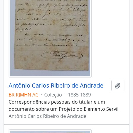
Antônio Carlos Ribeiro de Andrade
Adici
BR RJMHN AC
·
Coleção
·
1885-1889
Correspondências pessoais do titular e um
documento sobre um Projeto do Elemento Servil.
Antônio Carlos Ribeiro de Andrade