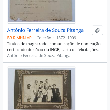
Antônio Ferreira de Souza Pitanga
Adici
BR RJMHN AP
·
Coleção
·
1872 -1909
Títulos de magistrado, comunicação de nomeação,
certificado de sócio do IHGB, carta de felicitações.
Antônio Ferreira de Souza Pitanga