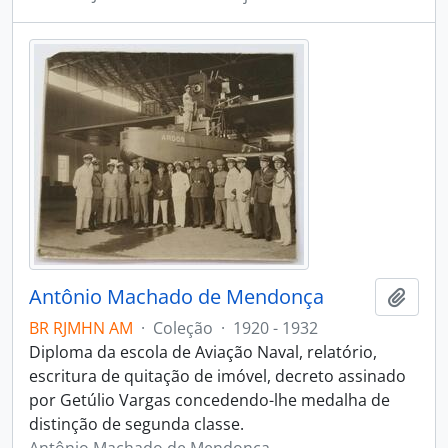
Antônio Machado de Mendonça
Adici
BR RJMHN AM
·
Coleção
·
1920 - 1932
Diploma da escola de Aviação Naval, relatório,
escritura de quitação de imóvel, decreto assinado
por Getúlio Vargas concedendo-lhe medalha de
distinção de segunda classe.