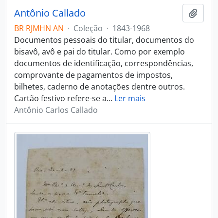
Antônio Callado
Adici
BR RJMHN AN
·
Coleção
·
1843-1968
Documentos pessoais do titular, documentos do
bisavô, avô e pai do titular. Como por exemplo
documentos de identificação, correspondências,
comprovante de pagamentos de impostos,
bilhetes, caderno de anotações dentre outros.
Cartão festivo refere-se a
…
Ler mais
Antônio Carlos Callado