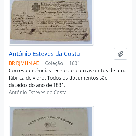
Antônio Esteves da Costa
Adici
BR RJMHN AE
·
Coleção
·
1831
Correspondências recebidas com assuntos de uma
fábrica de vidro. Todos os documentos são
datados do ano de 1831.
Antônio Esteves da Costa