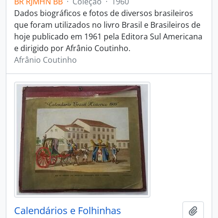
BR RJMHN BB
·
Coleção
·
1960
Dados biográficos e fotos de diversos brasileiros
que foram utilizados no livro Brasil e Brasileiros de
hoje publicado em 1961 pela Editora Sul Americana
e dirigido por Afrânio Coutinho.
Afrânio Coutinho
Calendários e Folhinhas
Adici