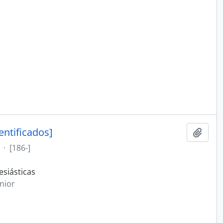
entificados]
Adici
·
[186-]
siásticas
nior