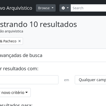
Buscar
vo Arquivístico
Opções de busca
Browse
strando 10 resultados
ão arquivística
:
. & Pacheco
avançadas de busca
r resultados com:
em
 novo critério
esultados para: