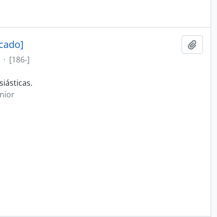
cado]
Adici
·
[186-]
iásticas.
nior