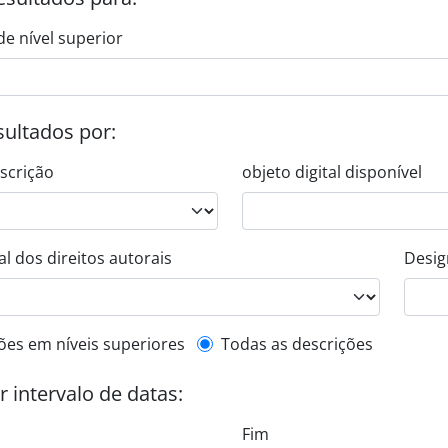
de nível superior
esultados por:
escrição
objeto digital disponível
l dos direitos autorais
Desig
de descrição de nível superior
ões em níveis superiores
Todas as descrições
or intervalo de datas:
Fim