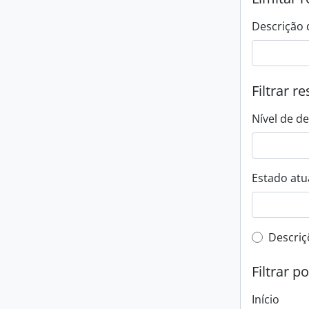
Descrição 
Filtrar r
Nível de d
Estado atua
Filtro 
Descriç
Filtrar p
Início