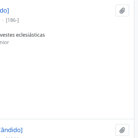
ado]
Adici
·
[186-]
estes eclesiásticas
nior
Cândido]
Adici