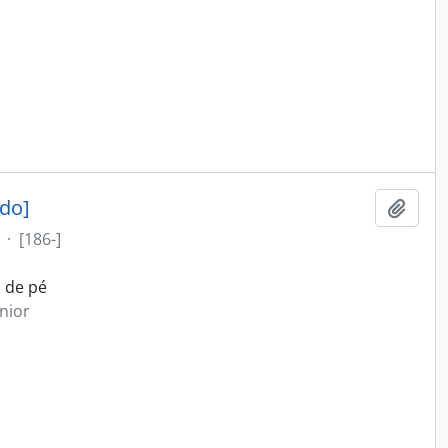
ado]
Adici
·
[186-]
, de pé
nior