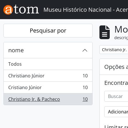
Skip to main content
Museu Histórico Nacional - Acer
Mo
Pesquisar por
descriç
nome
Remover filtro
Christiano Jr
Todos
Opções 
Christiano Júnior
10
, 10 resultados
Encontra
Cristiano Júnior
10
, 10 resultados
Christiano Jr. & Pacheco
10
, 10 resultados
Adicionar
Limitar r