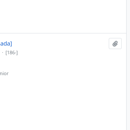
cada]
Adici
·
[186-]
nior