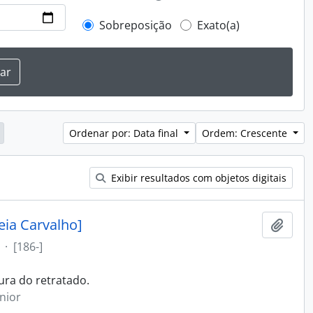
Sobreposição
Exato(a)
Ordenar por: Data final
Ordem: Crescente
Exibir resultados com objetos digitais
eia Carvalho]
Adici
·
[186-]
ura do retratado.
nior