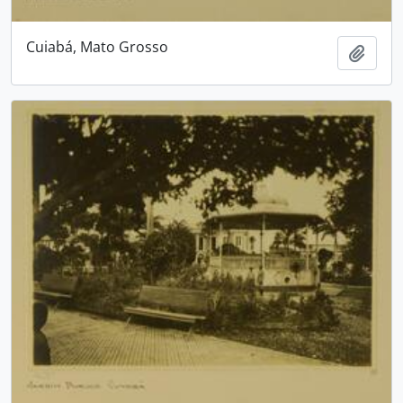
Cuiabá, Mato Grosso
Adici