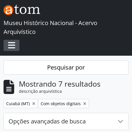
Skip to main content
Museu Histórico Nacional - Acervo
Arquivístico
Toggle navigation
Pesquisar por
Mostrando 7 resultados
descrição arquivística
Remover filtro:
Remover filtro:
Cuiabá (MT)
Com objetos digitais
Opções avançadas de busca