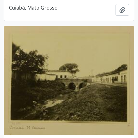
Cuiabá, Mato Grosso
Adici