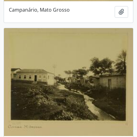
Campanário, Mato Grosso
Adici