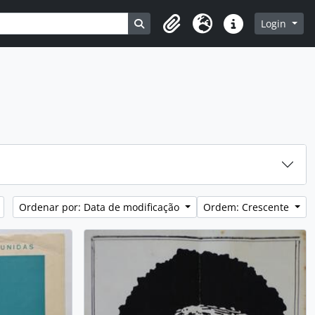
Busque na página de navegação
Login
Clipboard
Idioma
Atalhos
Ordenar por: Data de modificação
Ordem: Crescente