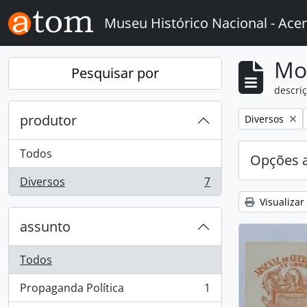
Skip to main content
Museu Histórico Nacional - Acer
Mo
Pesquisar por
descriç
produtor
Remover filtro
Diversos
Todos
Opções 
Diversos
7
, 7 resultados
Visualizar
assunto
Todos
Propaganda Política
1
, 1 resultados