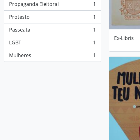
Propaganda Eleitoral
1
, 1 resultados
Protesto
1
, 1 resultados
Passeata
1
, 1 resultados
Ex-Libris
LGBT
1
, 1 resultados
Mulheres
1
, 1 resultados