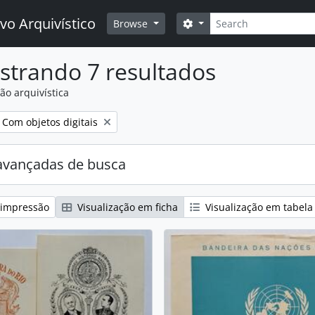
Buscar
vo Arquivístico
Opções de busca
Browse
strando 7 resultados
ão arquivística
:
Remover filtro:
Com objetos digitais
avançadas de busca
 impressão
Visualização em ficha
Visualização em tabela