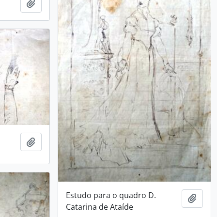
Adicionar a área de transferência
Adicionar a área de transferência
Estudo para o quadro D.
Adici
Catarina de Ataíde