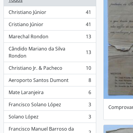
Todos
Christiano Júnior
41
, 41 resultados
Cristiano Júnior
41
, 41 resultados
Marechal Rondon
13
, 13 resultados
Cândido Mariano da Silva
13
, 13 resultados
Rondon
Christiano Jr. & Pacheco
10
, 10 resultados
Aeroporto Santos Dumont
8
, 8 resultados
Mate Laranjeira
6
, 6 resultados
Francisco Solano López
3
Comprova
, 3 resultados
Solano López
3
, 3 resultados
Francisco Manuel Barroso da
2