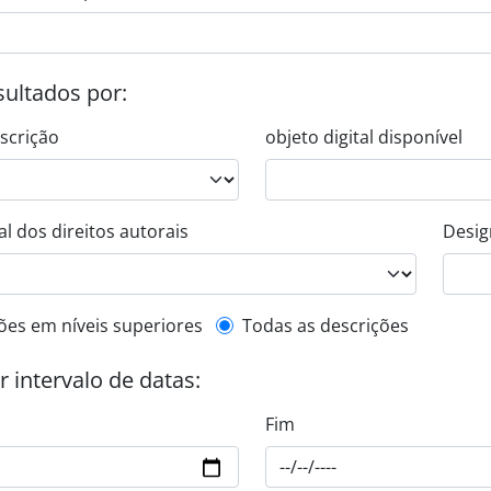
esultados por:
escrição
objeto digital disponível
l dos direitos autorais
Desig
de descrição de nível superior
ões em níveis superiores
Todas as descrições
or intervalo de datas:
Fim