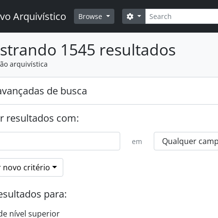
Buscar
vo Arquivístico
Opções de busca
Browse
strando 1545 resultados
ão arquivística
avançadas de busca
r resultados com:
em
 novo critério
esultados para:
de nível superior