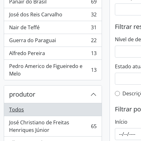
Panair do Brasil
69
, 69 resultados
José dos Reis Carvalho
32
, 32 resultados
Filtrar r
Nair de Teffé
31
, 31 resultados
Nível de d
Guerra do Paraguai
22
, 22 resultados
Alfredo Pereira
13
, 13 resultados
Pedro Americo de Figueiredo e
Estado atua
13
, 13 resultados
Melo
Filtro 
produtor
Descriç
Filtrar p
Todos
Início
José Christiano de Freitas
65
, 65 resultados
Henriques Júnior