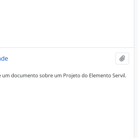
ade
Adici
 e um documento sobre um Projeto do Elemento Servil.