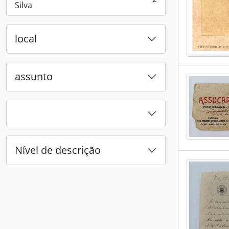
, 2 resultados
Silva
local
assunto
Nível de descrição