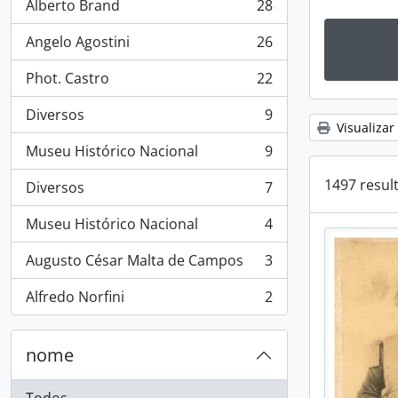
Alberto Brand
28
, 28 resultados
Angelo Agostini
26
, 26 resultados
Phot. Castro
22
, 22 resultados
Diversos
9
, 9 resultados
Visualizar
Museu Histórico Nacional
9
, 9 resultados
1497 resul
Diversos
7
, 7 resultados
Museu Histórico Nacional
4
, 4 resultados
Augusto César Malta de Campos
3
, 3 resultados
Alfredo Norfini
2
, 2 resultados
nome