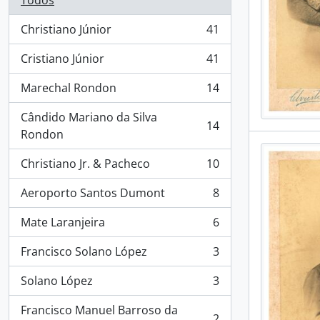
Todos
Christiano Júnior
41
, 41 resultados
Cristiano Júnior
41
, 41 resultados
Marechal Rondon
14
, 14 resultados
Cândido Mariano da Silva
14
, 14 resultados
Rondon
Christiano Jr. & Pacheco
10
, 10 resultados
Aeroporto Santos Dumont
8
, 8 resultados
Mate Laranjeira
6
, 6 resultados
Francisco Solano López
3
, 3 resultados
Solano López
3
, 3 resultados
Francisco Manuel Barroso da
2