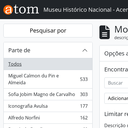
Skip to main content
Museu Histórico Nacional - Acer
Mo
Pesquisar por
descriç
Parte de
Opções 
Todos
Encontra
Miguel Calmon du Pin e
533
, 533 resultados
Almeida
Sofia Jobim Magno de Carvalho
303
, 303 resultados
Adicionar
Iconografia Avulsa
177
, 177 resultados
Limitar r
Alfredo Norfini
162
, 162 resultados
Descrição 