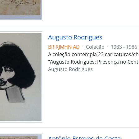
Augusto Rodrigues
BR RJMHN AD
·
Coleção
·
1933 - 1986
A coleção contempla 23 caricaturas/c
"Augusto Rodrigues: Presença no Centr
Augusto Rodrigues
Antônio Esteves da Costa