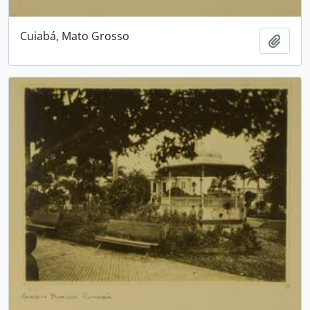
Cuiabá, Mato Grosso
Adici