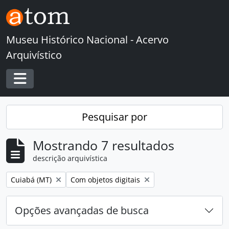
Skip to main content
Museu Histórico Nacional - Acervo
Arquivístico
Toggle navigation
Pesquisar por
Mostrando 7 resultados
descrição arquivística
Remover filtro:
Remover filtro:
Cuiabá (MT)
Com objetos digitais
Opções avançadas de busca