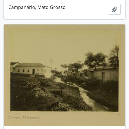
Campanário, Mato Grosso
Adici