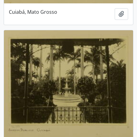
Cuiabá, Mato Grosso
Adici