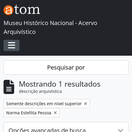
Skip to main content
Museu Histórico Nacional - Acervo
Arquivístico
Toggle navigation
Pesquisar por
Mostrando 1 resultados
descrição arquivística
Remover filtro:
Somente descrições em nível superior
Remover filtro:
Norma Estellita Pessoa
Opções avançadas de busca