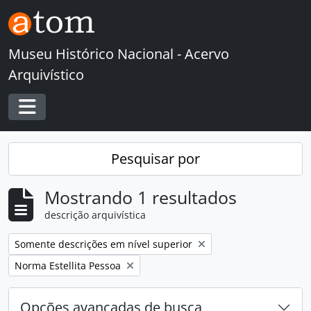
Skip to main content
Museu Histórico Nacional - Acervo
Arquivístico
Toggle navigation
Pesquisar por
Mostrando 1 resultados
descrição arquivística
Remover filtro:
Somente descrições em nível superior
Remover filtro:
Norma Estellita Pessoa
Opções avançadas de busca