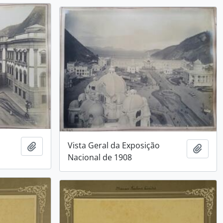
Vista Geral da Exposição
Adicionar a área de transferência
Adici
Nacional de 1908