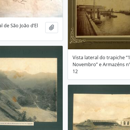
al de São João d’El
Adicionar a área de transferência
Vista lateral do trapiche “
Novembro” e Armazéns n°
12