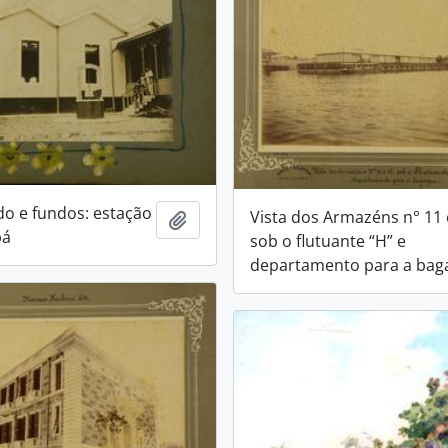
ado e fundos: estação
Vista dos Armazéns n° 11 
Adicionar a área de transferência
bá
sob o flutuante “H” e
departamento para a ba