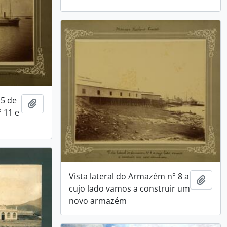
15 de
Adicionar a área de transferência
 11 e
Vista lateral do Armazém n° 8 a
Adici
cujo lado vamos a construir um
novo armazém