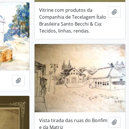
Vitrine com produtos da
Adici
Companhia de Tecelagem Ítalo
Brasileira Santo Becchi & Cia:
Tecidos, linhas, rendas.
Adicionar a área de transferência
Vista tirada das ruas do Bonfim
Adici
e da Matriz