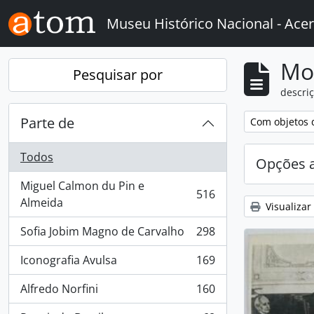
Skip to main content
Museu Histórico Nacional - Acer
Mo
Pesquisar por
descriç
Parte de
Remover filtro
Com objetos d
Todos
Opções 
Miguel Calmon du Pin e
516
, 516 resultados
Almeida
Visualizar
Sofia Jobim Magno de Carvalho
298
, 298 resultados
Iconografia Avulsa
169
, 169 resultados
Alfredo Norfini
160
, 160 resultados