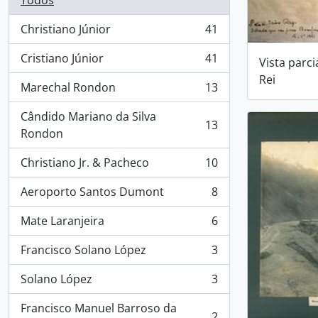
Todos
Christiano Júnior
41
, 41 resultados
Cristiano Júnior
41
Vista parci
, 41 resultados
Rei
Marechal Rondon
13
, 13 resultados
Cândido Mariano da Silva
13
, 13 resultados
Rondon
Christiano Jr. & Pacheco
10
, 10 resultados
Aeroporto Santos Dumont
8
, 8 resultados
Mate Laranjeira
6
, 6 resultados
Francisco Solano López
3
, 3 resultados
Solano López
3
, 3 resultados
Francisco Manuel Barroso da
2