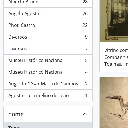
Alberto Brand
28
, 28 resultados
Angelo Agostini
26
, 26 resultados
Phot. Castro
22
, 22 resultados
Diversos
9
, 9 resultados
Diversos
7
Vitrine co
, 7 resultados
Companhia 
Museu Histórico Nacional
5
, 5 resultados
Toalhas, li
Museu Histórico Nacional
4
, 4 resultados
Augusto César Malta de Campos
2
, 2 resultados
Agostinho Ermelino de Leão
1
, 1 resultados
nome