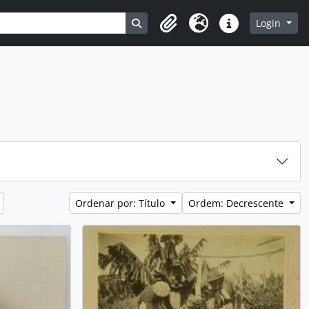
Busque na página de navegação
Login
Clipboard
Idioma
Atalhos
Ordenar por: Título
Ordem: Decrescente