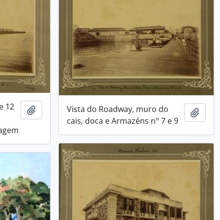
e 12
Vista do Roadway, muro do
Adicionar a área de transferência
Adici
cais, doca e Armazéns n° 7 e 9
gagem