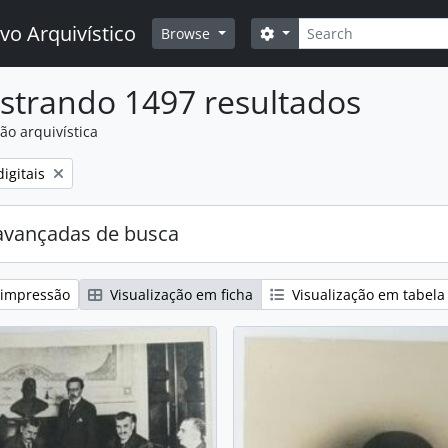
Buscar
vo Arquivístico
Opções de busca
Browse
strando 1497 resultados
ão arquivística
:
igitais
avançadas de busca
 impressão
Visualização em ficha
Visualização em tabela