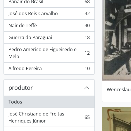
Panair do Brasil
68
, 68 resultados
José dos Reis Carvalho
32
, 32 resultados
Nair de Teffé
30
, 30 resultados
Guerra do Paraguai
18
, 18 resultados
Pedro Americo de Figueiredo e
12
, 12 resultados
Melo
Alfredo Pereira
10
, 10 resultados
produtor
Wenceslau
Todos
José Christiano de Freitas
65
, 65 resultados
Henriques Júnior