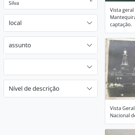
, 2 resultados
Silva
Vista geral
Mantequira
local
captação.
assunto
Nível de descrição
Vista Gera
Nacional de