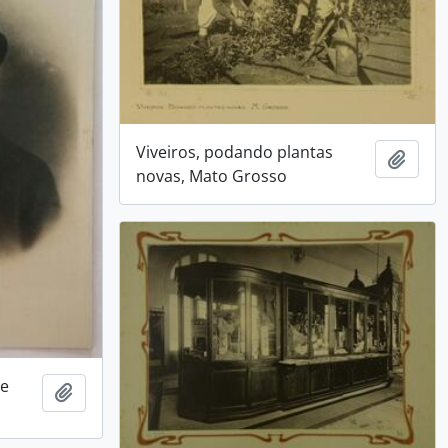
Viveiros, podando plantas
Adici
novas, Mato Grosso
de
Adicionar a área de transferência