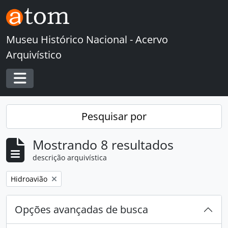
Skip to main content
Museu Histórico Nacional - Acervo
Arquivístico
Toggle navigation
Pesquisar por
Mostrando 8 resultados
descrição arquivística
Remover filtro:
Hidroavião
Opções avançadas de busca