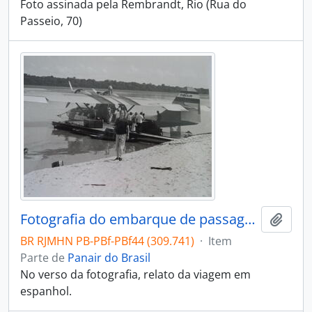
Foto assinada pela Rembrandt, Rio (Rua do
Passeio, 70)
Fotografia do embarque de passageiros em hidroavião da Panair em Tefé, no rio Amazonas
Adici
BR RJMHN PB-PBf-PBf44 (309.741)
·
Item
Parte de
Panair do Brasil
No verso da fotografia, relato da viagem em
espanhol.