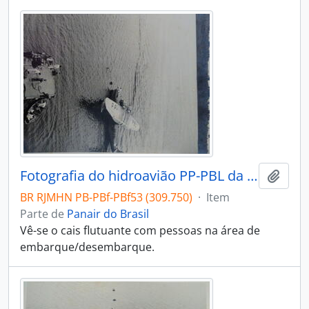
Fotografia do hidroavião PP-PBL da Panair do Brasil S. A. em Porto Velho, Rondônia longe do cais
Adici
BR RJMHN PB-PBf-PBf53 (309.750)
·
Item
Parte de
Panair do Brasil
Vê-se o cais flutuante com pessoas na área de
embarque/desembarque.