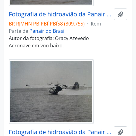
Fotografia de hidroavião da Panair do Brasil S. A
Adici
BR RJMHN PB-PBf-PBf58 (309.755)
·
Item
Parte de
Panair do Brasil
Autor da fotografia: Oracy Azevedo
Aeronave em voo baixo.
Fotografia de hidroavião da Panair do Brasil S. A
Adici