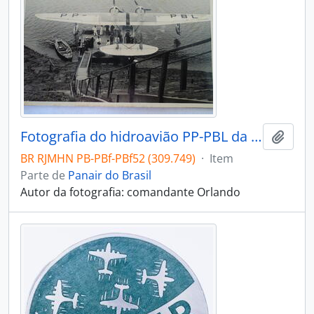
Fotografia do hidroavião PP-PBL da Panair do Brasil S. A. em Porto Velho, Rondônia, estacionado no cais de embarque
Adici
BR RJMHN PB-PBf-PBf52 (309.749)
·
Item
Parte de
Panair do Brasil
Autor da fotografia: comandante Orlando