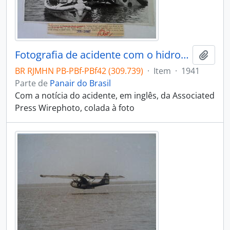
Fotografia de acidente com o hidroavião PP-PAU, da Panair do Brasil, na Bahia
Adici
BR RJMHN PB-PBf-PBf42 (309.739)
·
Item
·
1941
Parte de
Panair do Brasil
Com a notícia do acidente, em inglês, da Associated
Press Wirephoto, colada à foto