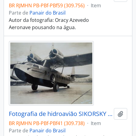
BR RJMHN PB-PBf-PBf59 (309.756)
·
Item
Parte de
Panair do Brasil
Autor da fotografia: Oracy Azevedo
Aeronave pousando na água.
Fotografia de hidroavião SIKORSKY S-43 PP-PAW da Panair do Brasil S.A
Adici
BR RJMHN PB-PBf-PBf41 (309.738)
·
Item
Parte de
Panair do Brasil