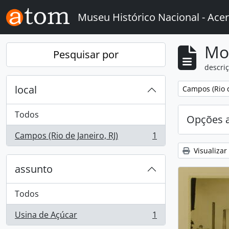
Skip to main content
Museu Histórico Nacional - Acer
Mo
Pesquisar por
descriç
local
Remover filtro
Campos (Rio d
Todos
Opções 
Campos (Rio de Janeiro, RJ)
1
, 1 resultados
Visualizar
assunto
Todos
Usina de Açúcar
1
, 1 resultados