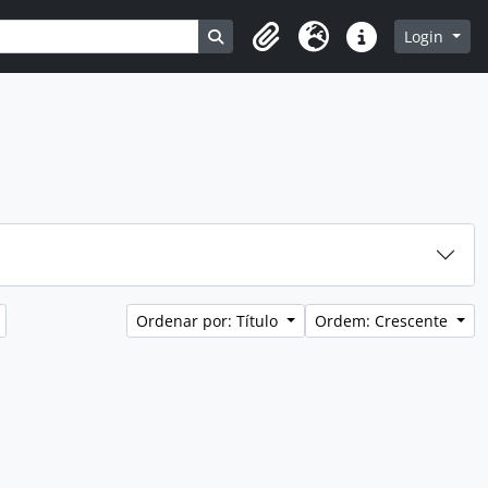
Busque na página de navegação
Login
Clipboard
Idioma
Atalhos
Ordenar por: Título
Ordem: Crescente