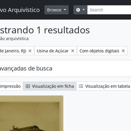
Buscar
vo Arquivístico
Opções de busca
Browse
strando 1 resultados
ão arquivística
:
Remover filtro:
Remover filtro:
e Janeiro, RJ)
Usina de Açúcar
Com objetos digitais
avançadas de busca
 impressão
Visualização em ficha
Visualização em tabela