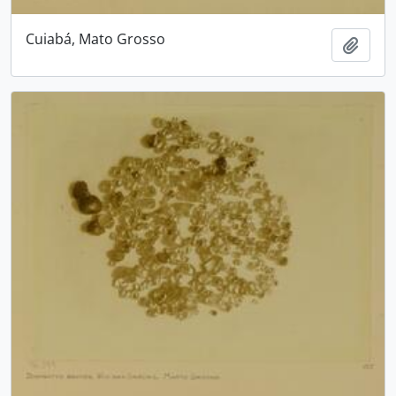
Cuiabá, Mato Grosso
Adici