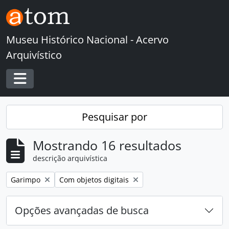
Skip to main content
Museu Histórico Nacional - Acervo
Arquivístico
Toggle navigation
Pesquisar por
Mostrando 16 resultados
descrição arquivística
Remover filtro:
Remover filtro:
Garimpo
Com objetos digitais
Opções avançadas de busca