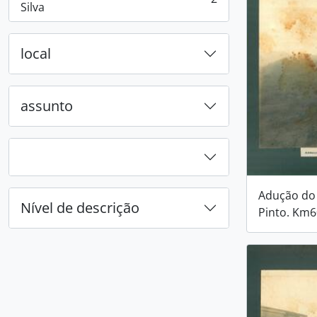
, 2 resultados
Silva
local
assunto
Adução do 
Nível de descrição
Pinto. Km6