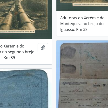
Adutoras do Xerém e do
Mantequira no brejo do
Iguassú. Km 38.
do Xerém e do
Adicionar a área de transferência
a no segundo brejo
 – Km 39