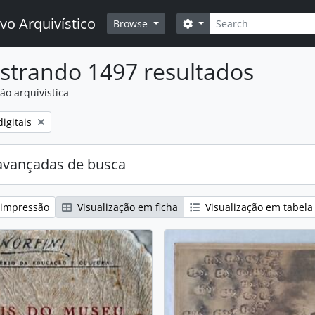
Buscar
vo Arquivístico
Opções de busca
Browse
strando 1497 resultados
ão arquivística
:
igitais
avançadas de busca
 impressão
Visualização em ficha
Visualização em tabela