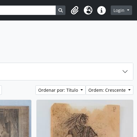
Busque na página de navegação
Login
Clipboard
Idioma
Atalhos
Ordenar por: Título
Ordem: Crescente