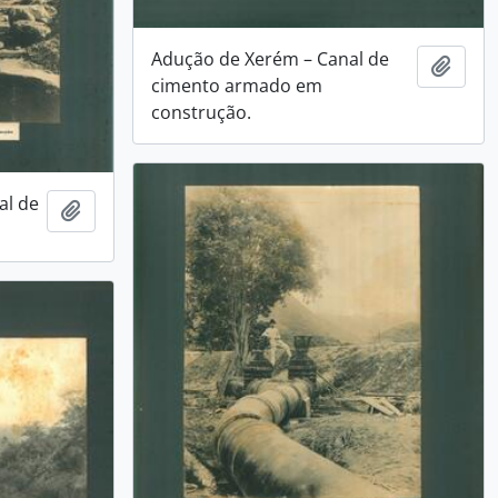
Adução de Xerém – Canal de
Adici
cimento armado em
construção.
al de
Adicionar a área de transferência