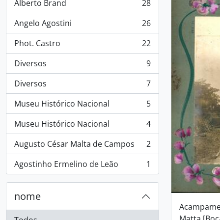
Alberto Brand
28
, 28 resultados
Angelo Agostini
26
, 26 resultados
Phot. Castro
22
, 22 resultados
Diversos
9
, 9 resultados
Diversos
7
, 7 resultados
Museu Histórico Nacional
5
, 5 resultados
Museu Histórico Nacional
4
, 4 resultados
Augusto César Malta de Campos
2
, 2 resultados
Agostinho Ermelino de Leão
1
, 1 resultados
nome
Acampamen
Matta [Boc