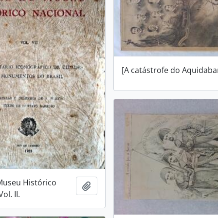
[A catástrofe do Aquidaba
Museu Histórico
Adicionar a área de transferência
ol. II.