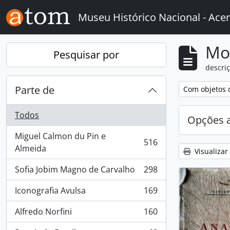
Skip to main content
Museu Histórico Nacional - Acer
Mo
Pesquisar por
descriç
Parte de
Remover filtro
Com objetos d
Todos
Opções 
Miguel Calmon du Pin e
516
, 516 resultados
Almeida
Visualizar
Sofia Jobim Magno de Carvalho
298
, 298 resultados
Iconografia Avulsa
169
, 169 resultados
Alfredo Norfini
160
, 160 resultados