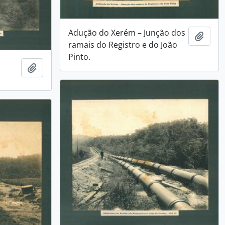
Adução do Xerém – Junção dos
Adici
ramais do Registro e do João
Pinto.
Adicionar a área de transferência