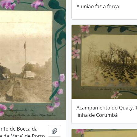
A união faz a força
Acampamento do Quaty. 1
linha de Corumbá
to de Bocca da
Adicionar a área de transferência
a da Mata] de Porto