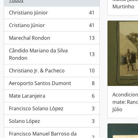
Todos
Murtinho
Christiano Júnior
41
, 41 resultados
Cristiano Júnior
41
, 41 resultados
Marechal Rondon
13
, 13 resultados
Cândido Mariano da Silva
13
, 13 resultados
Rondon
Christiano Jr. & Pacheco
10
, 10 resultados
Aeroporto Santos Dumont
8
, 8 resultados
Acondicio
Mate Laranjeira
6
, 6 resultados
mate: Ran
Francisco Solano López
3
Júlio
, 3 resultados
Solano López
3
, 3 resultados
Francisco Manuel Barroso da
2