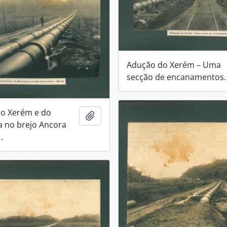
Adução do Xerém – Uma
secção de encanamentos.
do Xerém e do
Adicionar a área de transferência
 no brejo Ancora
.