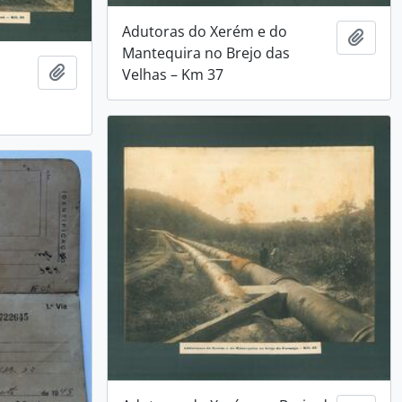
Adutoras do Xerém e do
Adici
Mantequira no Brejo das
Adicionar a área de transferência
Velhas – Km 37