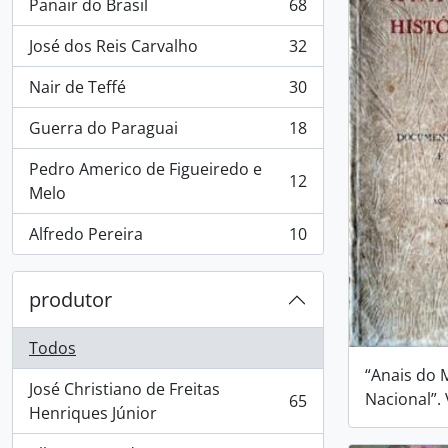
Panair do Brasil
68
, 68 resultados
José dos Reis Carvalho
32
, 32 resultados
Nair de Teffé
30
, 30 resultados
Guerra do Paraguai
18
, 18 resultados
Pedro Americo de Figueiredo e
12
, 12 resultados
Melo
Alfredo Pereira
10
, 10 resultados
produtor
Todos
“Anais do 
José Christiano de Freitas
Nacional”. V
65
, 65 resultados
Henriques Júnior