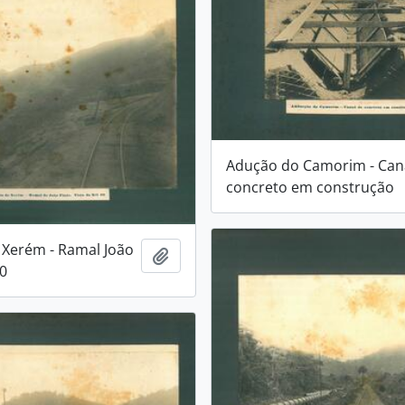
Adução do Camorim - Can
concreto em construção
Xerém - Ramal João
Adicionar a área de transferência
0