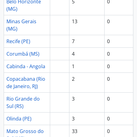
Belo Horizonte
5
0
(MG)
Minas Gerais
13
0
(MG)
Recife (PE)
7
0
Corumbá (MS)
4
0
Cabinda - Angola
1
0
Copacabana (Rio
2
0
de Janeiro, RJ)
Rio Grande do
3
0
Sul (RS)
Olinda (PE)
3
0
Mato Grosso do
33
0