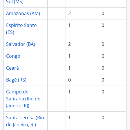
Sul (MS)
Amazonas (AM)
2
0
Espirito Santo
1
0
(ES)
Salvador (BA)
2
0
Congo
1
0
Ceará
1
0
Bagé (RS)
0
0
Campo de
1
0
Santana (Rio de
Janeiro, RJ)
Santa Teresa (Rio
1
0
de Janeiro, RJ)