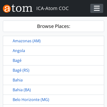
Skip to main content
ICA-Atom COC
Togg
Browse Places:
Amazonas (AM)
Angola
Bagé
Bagé (RS)
Bahia
Bahia (BA)
Belo Horizonte (MG)