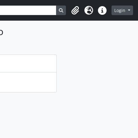
Busque na página de navegação
Login
Clipboard
Idioma
Atalhos
o