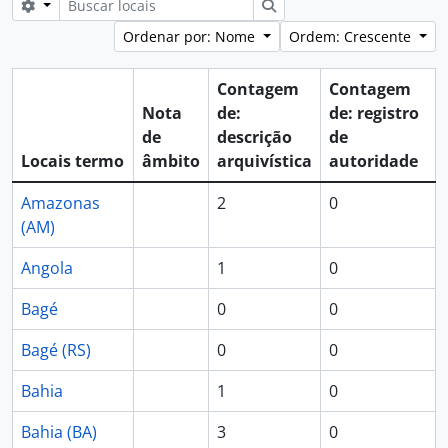
Opções de busca
Buscar
Ordenar por: Nome
Ordem: Crescente
Contagem
Contagem
Nota
de:
de: registro
de
descrição
de
Locais termo
âmbito
arquivística
autoridade
Amazonas
2
0
(AM)
Angola
1
0
Bagé
0
0
Bagé (RS)
0
0
Bahia
1
0
Bahia (BA)
3
0