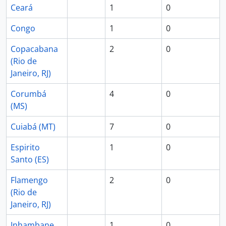
Ceará
1
0
Congo
1
0
Copacabana
2
0
(Rio de
Janeiro, RJ)
Corumbá
4
0
(MS)
Cuiabá (MT)
7
0
Espirito
1
0
Santo (ES)
Flamengo
2
0
(Rio de
Janeiro, RJ)
Inhambane
1
0