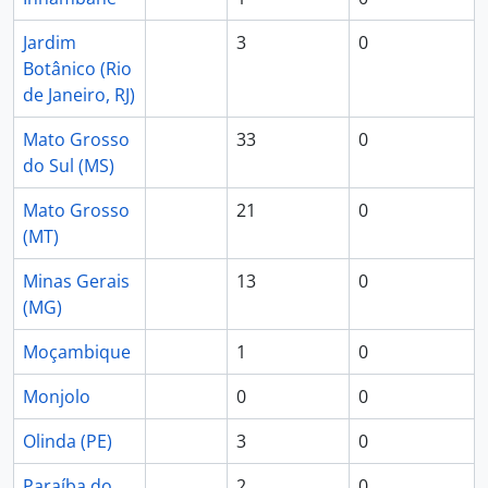
Jardim
3
0
Botânico (Rio
de Janeiro, RJ)
Mato Grosso
33
0
do Sul (MS)
Mato Grosso
21
0
(MT)
Minas Gerais
13
0
(MG)
Moçambique
1
0
Monjolo
0
0
Olinda (PE)
3
0
Paraíba do
2
0