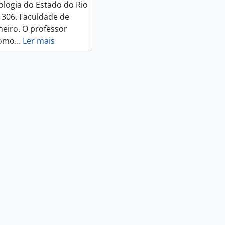
ologia do Estado do Rio
, 306. Faculdade de
neiro. O professor
como
…
Ler mais