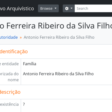
Buscar
vo Arquivístico
Opções de busca
Browse
o Ferreira Ribeiro da Silva Filh
autoridade
Antonio Ferreira Ribeiro da Silva Filho
identificação
e entidade
Família
rizada do
Antonio Ferreira Ribeiro da Silva Filho
nome
descrição
existência
?