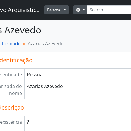
Buscar
vo Arquivístico
Opções de busca
Browse
s Azevedo
autoridade
Azarias Azevedo
identificação
e entidade
Pessoa
rizada do
Azarias Azevedo
nome
descrição
existência
?