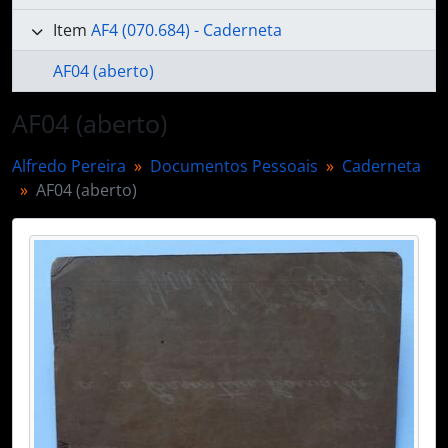
Item
AF4 (070.684) - Caderneta
AF04 (aberto)
AF04 (aberto)
Alfredo Pereira
Documentos Pessoais
Caderneta
AF04 (aberto)