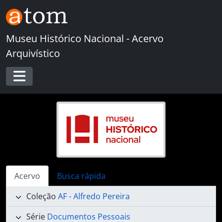
Skip to main content
Museu Histórico Nacional - Acervo
Arquivístico
Toggle navigation
Acervo
Busca rápida
Coleção
AF - Alfredo Pereira
Série
Documentos Pessoais