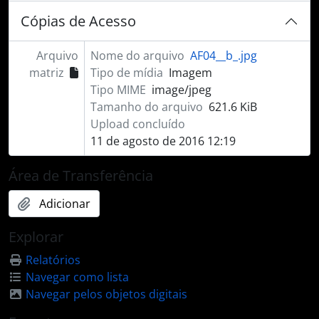
Cópias de Acesso
Arquivo
Nome do arquivo
AF04__b_.jpg
matriz
Tipo de mídia
Imagem
Tipo MIME
image/jpeg
Tamanho do arquivo
621.6 KiB
Upload concluído
11 de agosto de 2016 12:19
Área de Transferência
Adicionar
Explorar
Relatórios
Navegar como lista
Navegar pelos objetos digitais