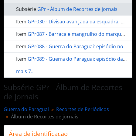
Subsérie
GPr - Álbum de Recortes de jornais
Item
GPr030 - Divisão avançada da esquadra, passando em frente das baterias de Tebiquary
Item
GPr087 - Barraca e mangrulho do marquês de Caxias em Parê-Cuê
Item
GPr088 - Guerra do Paraguai: episódio noturno
Item
GPr089 - Guerra do Paraguai: episódio da madrugada de 2 do corrente
mais 7...
Subsérie GPr - Álbum de Recortes
de jornais
Guerra do Paraguai
Recortes de Periódicos
Álbum de Recortes de jornais
Área de identificação