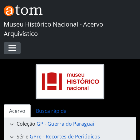
Skip to main content
Museu Histórico Nacional - Acervo
Arquivístico
Toggle navigation
Acervo
Busca rápida
Coleção
GP - Guerra do Paraguai
Série
GPre - Recortes de Periódicos