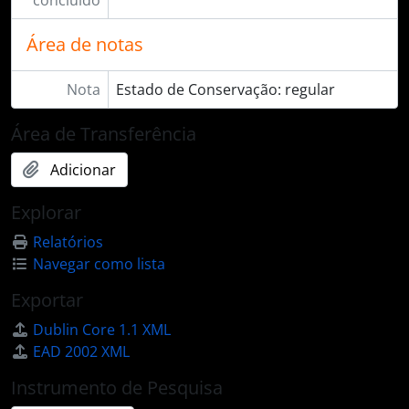
Área de notas
Nota
Estado de Conservação: regular
Área de Transferência
Adicionar
Explorar
Relatórios
Navegar como lista
Exportar
Dublin Core 1.1 XML
EAD 2002 XML
Instrumento de Pesquisa