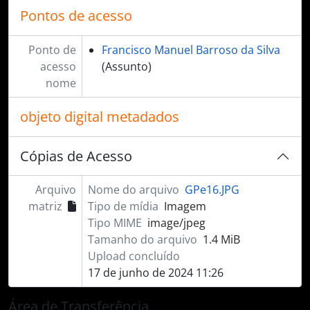
Pontos de acesso
Ponto de
Francisco Manuel Barroso da Silva
acesso
(Assunto)
nome
objeto digital metadados
Cópias de Acesso
Arquivo
Nome do arquivo
GPe16.JPG
matriz
Tipo de mídia
Imagem
Tipo MIME
image/jpeg
Tamanho do arquivo
1.4 MiB
Upload concluído
17 de junho de 2024 11:26
Área de Transferência