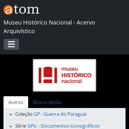
Skip to main content
Museu Histórico Nacional - Acervo
Arquivístico
Toggle navigation
Acervo
Busca rápida
Coleção
GP - Guerra do Paraguai
Série
GPic - Documentos iconográficos