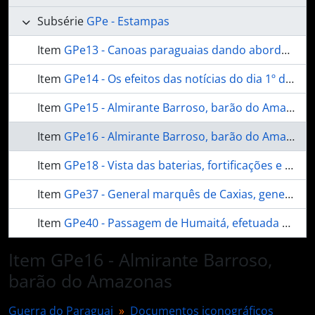
Subsérie
GPe - Estampas
Item
GPe13 - Canoas paraguaias dando abordagem ao monitor Alagoas, nas proximidades das baterias do Timbó
Item
GPe14 - Os efeitos das notícias do dia 1º de março de 1868
Item
GPe15 - Almirante Barroso, barão do Amazonas
Item
GPe16 - Almirante Barroso, barão do Amazonas
Item
GPe18 - Vista das baterias, fortificações e armazéns de Humaitá
Item
GPe37 - General marquês de Caxias, general visconde do Herval
Item
GPe40 - Passagem de Humaitá, efetuada na noite de 19 de fevereiro de 1868
Item GPe16 - Almirante Barroso,
barão do Amazonas
Guerra do Paraguai
Documentos iconográficos