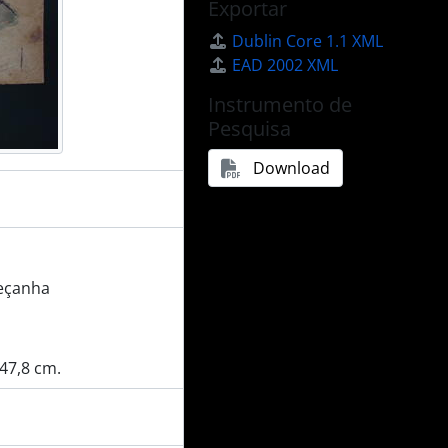
Exportar
Dublin Core 1.1 XML
EAD 2002 XML
Instrumento de
Pesquisa
Download
Peçanha
x47,8 cm.