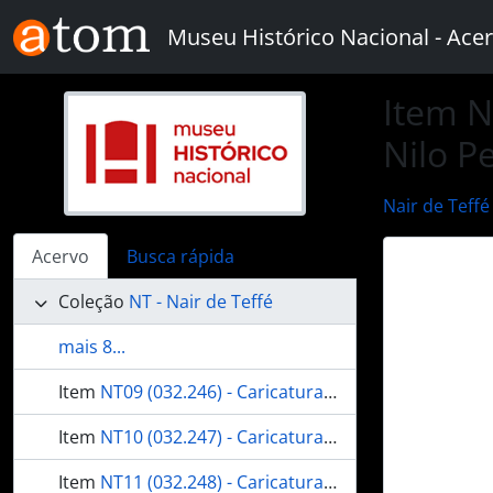
Skip to main content
Museu Histórico Nacional - Acer
Item N
Nilo P
Nair de Teffé
Acervo
Busca rápida
Coleção
NT - Nair de Teffé
mais 8...
Item
NT09 (032.246) - Caricatura de Rui Barbosa
Item
NT10 (032.247) - Caricatura do Presidente Jânio da Silva Quadros
Item
NT11 (032.248) - Caricatura do Marechal Hermes Rodrigues da Fonseca alusiva à reorganização do Exército, efetuada quando Presidente da República