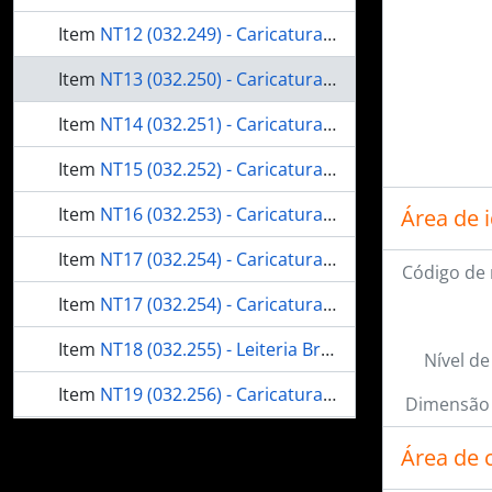
Item
NT12 (032.249) - Caricatura de Washington Luís Pereira de Sousa, alusiva ao seu exílio de 1930
Item
NT13 (032.250) - Caricatura de Artur da Silva Bernardes e Nilo Peçanha
Item
NT14 (032.251) - Caricatura de garçons
Item
NT15 (032.252) - Caricatura da atriz francesa Jeanne Bourgeois, dita Mistinguett
Item
NT16 (032.253) - Caricatura de Jânio da Silva Quadros
Área de 
Item
NT17 (032.254) - Caricatura de José Gomes Pinheiro Machado
Código de 
Item
NT17 (032.254) - Caricatura de José Gomes Pinheiro Machado
Item
NT18 (032.255) - Leiteria Brasil: tipos de Niterói
Nível de
Item
NT19 (032.256) - Caricatura de Marcos Carneiro de Mendonça e Ana Amélia Queirós Carneiro de Mendonça
Dimensão 
Item
NT20 (032.257) - Caricatura do Senador Antônio Azeredo
Área de 
mais 9...