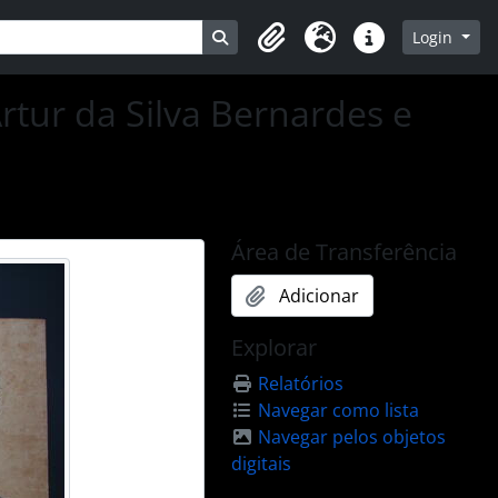
Busque na página de navegação
Login
Clipboard
Idioma
Atalhos
Artur da Silva Bernardes e
Área de Transferência
Adicionar
Explorar
Relatórios
Navegar como lista
Navegar pelos objetos
digitais