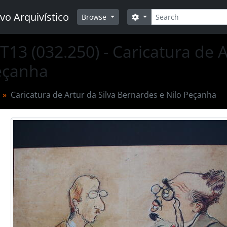
Buscar
vo Arquivístico
Opções de busca
Browse
T13 (032.250) - Caricatura de 
eçanha
Caricatura de Artur da Silva Bernardes e Nilo Peçanha