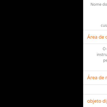
Nome do
cus
Área de 
O 
instr
pe
Área de 
objeto d