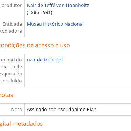
 produtor
Nair de Teffé von Hoonholtz
(1886-1981)
Entidade
Museu Histórico Nacional
todiadora
condições de acesso e uso
upload do
nair-de-teffe.pdf
umento de
squisa foi
concluído
notas
Nota
Assinado sob pseudônimo Rian
igital metadados