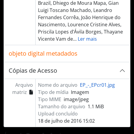
Brazil, Dhiego de Moura Mapa, Gian
Luigi Toscano Machado, Leandro
Fernandes Corrêa, João Henrique do
Nascimento, Lourence Cristine Alves,
Priscila Lopes d’Ávila Borges, Thayane
Vicente Vam de
…
Ler mais
objeto digital metadados
Cópias de Acesso
Arquivo
Nome do arquivo
EP_-_EPcr01.jpg
matriz
Tipo de mídia
Imagem
Tipo MIME
image/jpeg
Tamanho do arquivo
1.1 MiB
Upload concluído
18 de julho de 2016 15:02