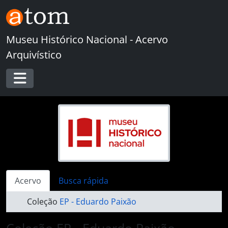
Skip to main content
Museu Histórico Nacional - Acervo
Arquivístico
Toggle navigation
Acervo
Busca rápida
Coleção
EP - Eduardo Paixão
Coleção EP - Eduardo Paixão