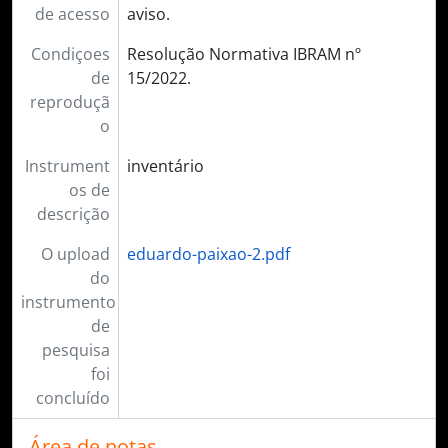
de acesso
aviso.
Condiçoes
Resolução Normativa IBRAM nº
de
15/2022.
reproduçã
o
Instrument
inventário
os de
descrição
O upload
eduardo-paixao-2.pdf
do
instrumento
de
pesquisa
foi
concluído
Área de notas