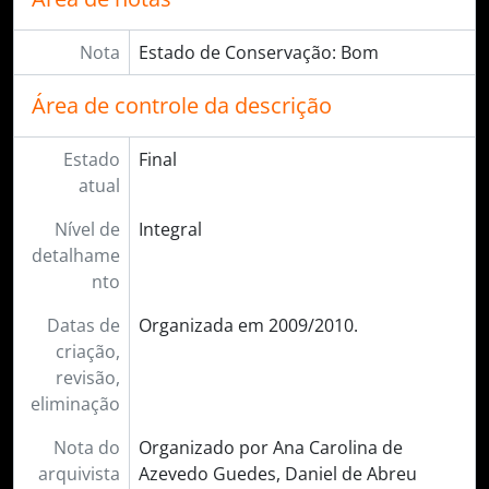
Nota
Estado de Conservação: Bom
Área de controle da descrição
Estado
Final
atual
Nível de
Integral
detalhame
nto
Datas de
Organizada em 2009/2010.
criação,
revisão,
eliminação
Nota do
Organizado por Ana Carolina de
arquivista
Azevedo Guedes, Daniel de Abreu