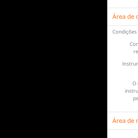
Área de 
Condições 
Con
r
Instru
O 
instr
pe
Área de 