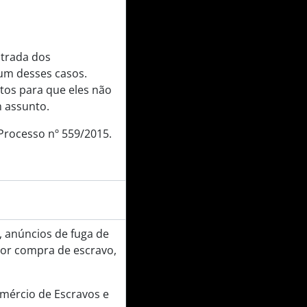
ntrada dos
um desses casos.
os para que eles não
 assunto.
 Processo nº 559/2015.
, anúncios de fuga de
por compra de escravo,
Comércio de Escravos e