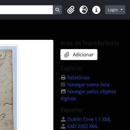
Busque na página de navegação
Login
Clipboard
Idioma
Atalhos
Área de Transferência
Adicionar
Explorar
Relatórios
Navegar como lista
Navegar pelos objetos
digitais
Exportar
Dublin Core 1.1 XML
EAD 2002 XML