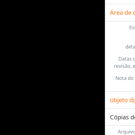
Área de 
Es
det
Datas d
revisão, 
Nota do 
objeto d
Cópias d
Arquivo