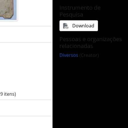
Instrumento de
Pesquisa
Download
Pessoas e organizações
relacionadas
Diversos
(Creator)
9 itens)