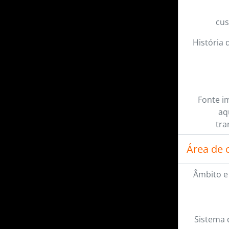
cus
História 
Fonte i
aq
tra
Área de 
Âmbito e
Sistema 