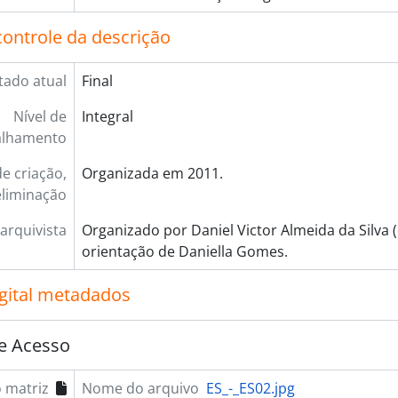
controle da descrição
tado atual
Final
Nível de
Integral
alhamento
e criação,
Organizada em 2011.
eliminação
arquivista
Organizado por Daniel Victor Almeida da Silva (
orientação de Daniella Gomes.
igital metadados
e Acesso
 matriz
Nome do arquivo
ES_-_ES02.jpg