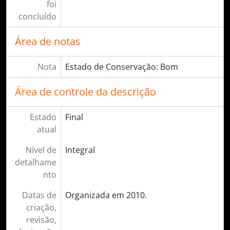
foi
concluído
Área de notas
Nota
Estado de Conservação: Bom
Área de controle da descrição
Estado
Final
atual
Nível de
Integral
detalhame
nto
Datas de
Organizada em 2010.
criação,
revisão,