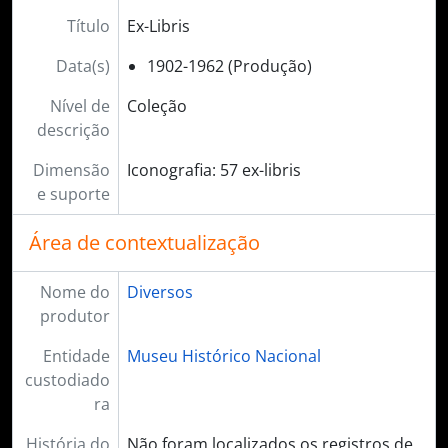
Título
Ex-Libris
Data(s)
1902-1962 (Produção)
Nível de
Coleção
descrição
Dimensão
Iconografia: 57 ex-libris
e suporte
Área de contextualização
Nome do
Diversos
produtor
Entidade
Museu Histórico Nacional
custodiado
ra
História do
Não foram localizados os registros de