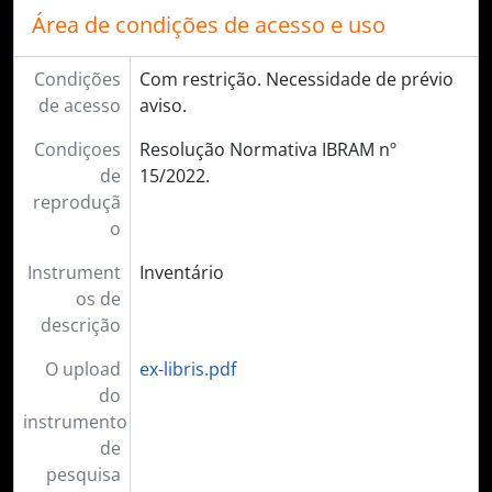
Área de condições de acesso e uso
Condições
Com restrição. Necessidade de prévio
de acesso
aviso.
Condiçoes
Resolução Normativa IBRAM nº
de
15/2022.
reproduçã
o
Instrument
Inventário
os de
descrição
O upload
ex-libris.pdf
do
instrumento
de
pesquisa