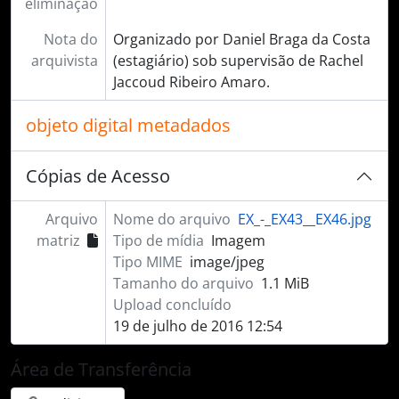
eliminação
Nota do
Organizado por Daniel Braga da Costa
arquivista
(estagiário) sob supervisão de Rachel
Jaccoud Ribeiro Amaro.
objeto digital metadados
Cópias de Acesso
Arquivo
Nome do arquivo
EX_-_EX43__EX46.jpg
matriz
Tipo de mídia
Imagem
Tipo MIME
image/jpeg
Tamanho do arquivo
1.1 MiB
Upload concluído
19 de julho de 2016 12:54
Área de Transferência