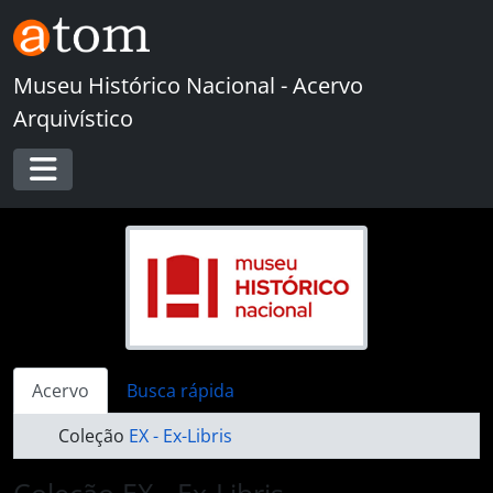
Skip to main content
Museu Histórico Nacional - Acervo
Arquivístico
Toggle navigation
Acervo
Busca rápida
Coleção
EX - Ex-Libris
Coleção EX - Ex-Libris