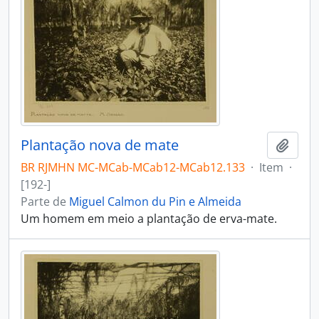
Plantação nova de mate
Adici
BR RJMHN MC-MCab-MCab12-MCab12.133
·
Item
·
[192-]
Parte de
Miguel Calmon du Pin e Almeida
Um homem em meio a plantação de erva-mate.