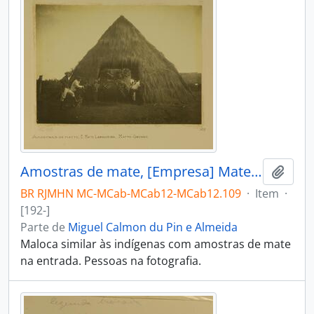
Amostras de mate, [Empresa] Mate Laranjeira, Mato Grosso
Adici
BR RJMHN MC-MCab-MCab12-MCab12.109
·
Item
·
[192-]
Parte de
Miguel Calmon du Pin e Almeida
Maloca similar às indígenas com amostras de mate
na entrada. Pessoas na fotografia.