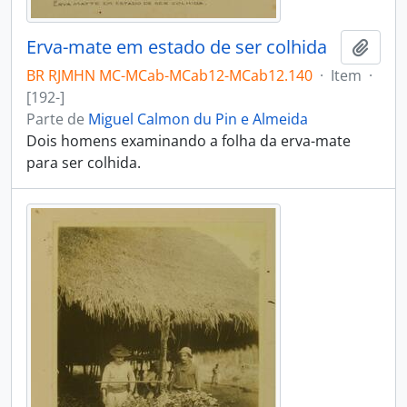
Erva-mate em estado de ser colhida
Adici
BR RJMHN MC-MCab-MCab12-MCab12.140
·
Item
·
[192-]
Parte de
Miguel Calmon du Pin e Almeida
Dois homens examinando a folha da erva-mate
para ser colhida.