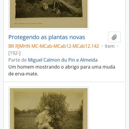
Protegendo as plantas novas
Adici
BR RJMHN MC-MCab-MCab12-MCab12.142
·
Item
·
[192-]
Parte de
Miguel Calmon du Pin e Almeida
Um homem mostrando o abrigo para uma muda
de erva-mate.