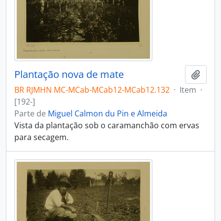
Plantação nova de mate
Adici
BR RJMHN MC-MCab-MCab12-MCab12.132
·
Item
·
[192-]
Parte de
Miguel Calmon du Pin e Almeida
Vista da plantação sob o caramanchão com ervas
para secagem.