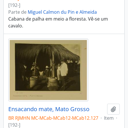
[192-]
Parte de
Miguel Calmon du Pin e Almeida
Cabana de palha em meio a floresta. Vê-se um
cavalo.
Ensacando mate, Mato Grosso
Adici
BR RJMHN MC-MCab-MCab12-MCab12.127
·
Item
·
[192-]