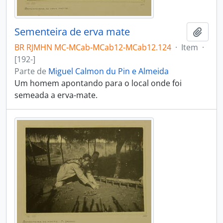
Sementeira de erva mate
Adici
BR RJMHN MC-MCab-MCab12-MCab12.124
·
Item
·
[192-]
Parte de
Miguel Calmon du Pin e Almeida
Um homem apontando para o local onde foi
semeada a erva-mate.