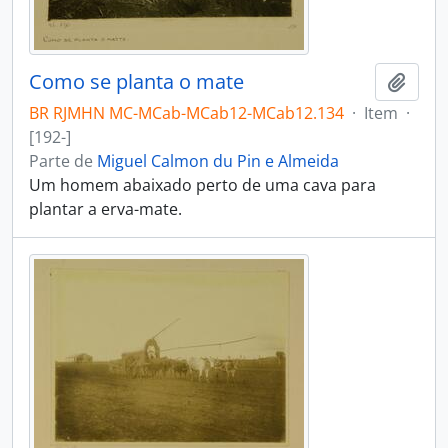
Como se planta o mate
Adici
BR RJMHN MC-MCab-MCab12-MCab12.134
·
Item
·
[192-]
Parte de
Miguel Calmon du Pin e Almeida
Um homem abaixado perto de uma cava para
plantar a erva-mate.