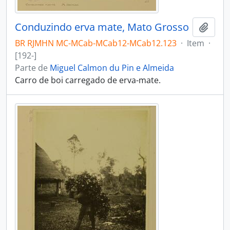
Conduzindo erva mate, Mato Grosso
Adici
BR RJMHN MC-MCab-MCab12-MCab12.123
·
Item
·
[192-]
Parte de
Miguel Calmon du Pin e Almeida
Carro de boi carregado de erva-mate.