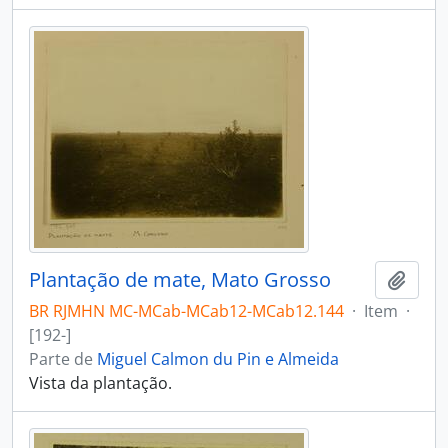
Plantação de mate, Mato Grosso
Adici
BR RJMHN MC-MCab-MCab12-MCab12.144
·
Item
·
[192-]
Parte de
Miguel Calmon du Pin e Almeida
Vista da plantação.