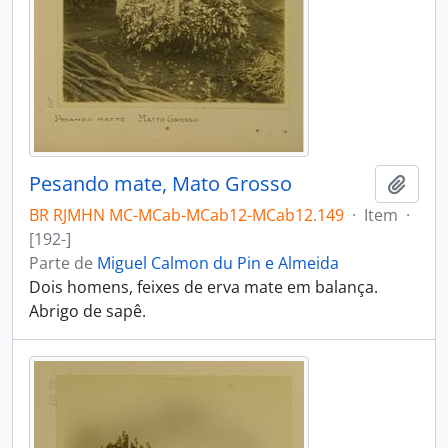
Pesando mate, Mato Grosso
Adici
BR RJMHN MC-MCab-MCab12-MCab12.149
·
Item
·
[192-]
Parte de
Miguel Calmon du Pin e Almeida
Dois homens, feixes de erva mate em balança.
Abrigo de sapê.