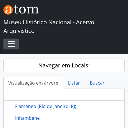
Skip to main content
Museu Histórico Nacional - Acervo
Arquivístico
Toggle navigation
Navegar em Locais:
Visualização em árvore
Listar
Buscar
...
Flamengo (Rio de Janeiro, RJ)
Inhambane