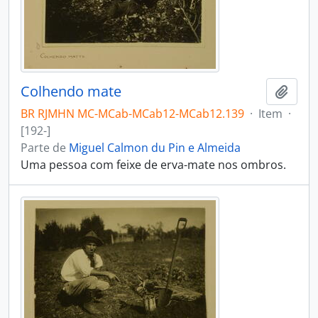
Colhendo mate
Adici
BR RJMHN MC-MCab-MCab12-MCab12.139
·
Item
·
[192-]
Parte de
Miguel Calmon du Pin e Almeida
Uma pessoa com feixe de erva-mate nos ombros.