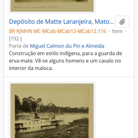
Depósito de Matte Laranjeira, Mato Grosso
Adici
BR RJMHN MC-MCab-MCab12-MCab12.116
·
Item
·
[192-]
Parte de
Miguel Calmon du Pin e Almeida
Construção em estilo indígena, para a guarda de
erva-mate. Vê-se alguns homens e um cavalo no
interior da maloca.