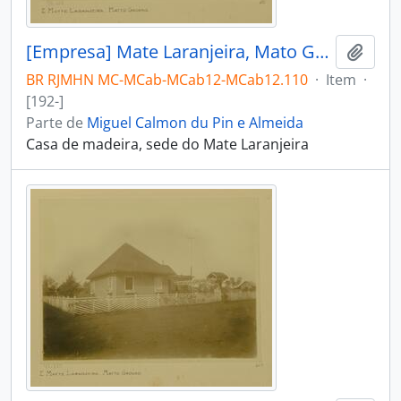
[Empresa] Mate Laranjeira, Mato Grosso
Adici
BR RJMHN MC-MCab-MCab12-MCab12.110
·
Item
·
[192-]
Parte de
Miguel Calmon du Pin e Almeida
Casa de madeira, sede do Mate Laranjeira