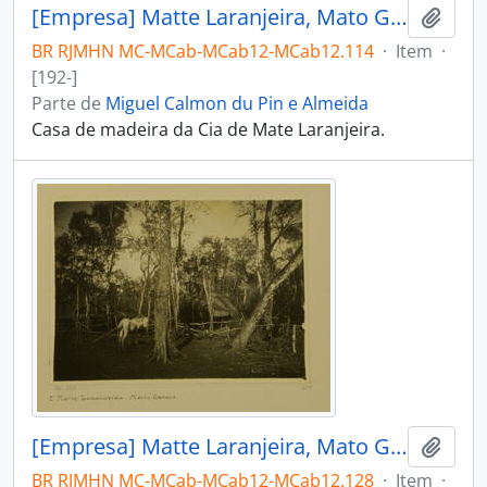
[Empresa] Matte Laranjeira, Mato Grosso
Adici
BR RJMHN MC-MCab-MCab12-MCab12.114
·
Item
·
[192-]
Parte de
Miguel Calmon du Pin e Almeida
Casa de madeira da Cia de Mate Laranjeira.
[Empresa] Matte Laranjeira, Mato Grosso
Adici
BR RJMHN MC-MCab-MCab12-MCab12.128
·
Item
·