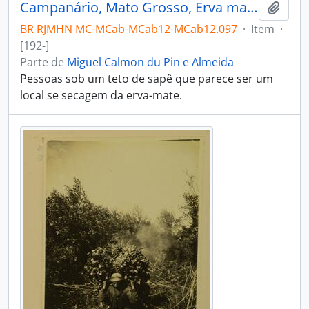
Campanário, Mato Grosso, Erva mate
Adici
BR RJMHN MC-MCab-MCab12-MCab12.097
·
Item
·
[192-]
Parte de
Miguel Calmon du Pin e Almeida
Pessoas sob um teto de sapê que parece ser um
local se secagem da erva-mate.