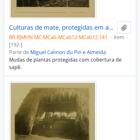
Culturas de mate, protegidas em abrigos especiais, Mato Grosso
Adici
BR RJMHN MC-MCab-MCab12-MCab12.141
·
Item
·
[192-]
Parte de
Miguel Calmon du Pin e Almeida
Mudas de plantas protegidas com cobertura de
sapê.