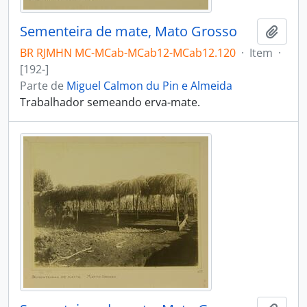
Sementeira de mate, Mato Grosso
Adici
BR RJMHN MC-MCab-MCab12-MCab12.120
·
Item
·
[192-]
Parte de
Miguel Calmon du Pin e Almeida
Trabalhador semeando erva-mate.