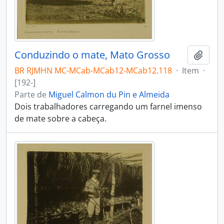
Conduzindo o mate, Mato Grosso
Adici
BR RJMHN MC-MCab-MCab12-MCab12.118
·
Item
·
[192-]
Parte de
Miguel Calmon du Pin e Almeida
Dois trabalhadores carregando um farnel imenso
de mate sobre a cabeça.