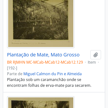
Plantação de Mate, Mato Grosso
Adici
BR RJMHN MC-MCab-MCab12-MCab12.129
·
Item
·
[192-]
Parte de
Miguel Calmon du Pin e Almeida
Plantação sob um caramanchão onde se
encontram folhas de erva-mate para secarem.