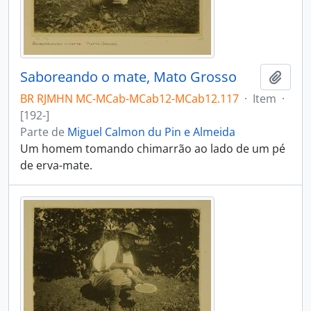
Saboreando o mate, Mato Grosso
Adici
BR RJMHN MC-MCab-MCab12-MCab12.117
·
Item
·
[192-]
Parte de
Miguel Calmon du Pin e Almeida
Um homem tomando chimarrão ao lado de um pé
de erva-mate.