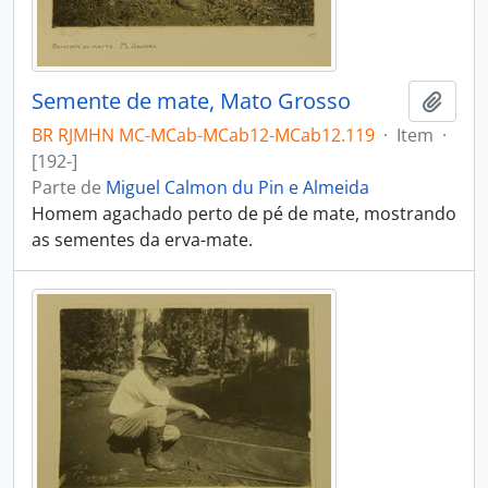
Semente de mate, Mato Grosso
Adici
BR RJMHN MC-MCab-MCab12-MCab12.119
·
Item
·
[192-]
Parte de
Miguel Calmon du Pin e Almeida
Homem agachado perto de pé de mate, mostrando
as sementes da erva-mate.