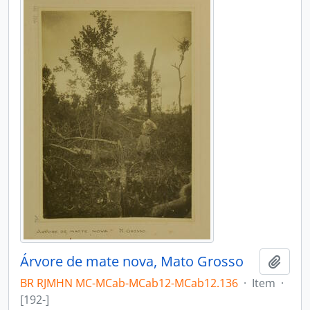
Árvore de mate nova, Mato Grosso
Adici
BR RJMHN MC-MCab-MCab12-MCab12.136
·
Item
·
[192-]