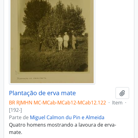
Plantação de erva mate
Adici
BR RJMHN MC-MCab-MCab12-MCab12.122
·
Item
·
[192-]
Parte de
Miguel Calmon du Pin e Almeida
Quatro homens mostrando a lavoura de erva-
mate.