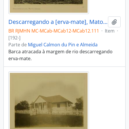
Descarregando a [erva-mate], Mato Grosso
Adici
BR RJMHN MC-MCab-MCab12-MCab12.111
·
Item
·
[192-]
Parte de
Miguel Calmon du Pin e Almeida
Barca atracada à margem de rio descarregando
erva-mate.