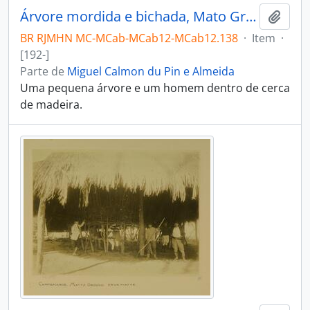
Árvore mordida e bichada, Mato Grosso
Adici
BR RJMHN MC-MCab-MCab12-MCab12.138
·
Item
·
[192-]
Parte de
Miguel Calmon du Pin e Almeida
Uma pequena árvore e um homem dentro de cerca
de madeira.