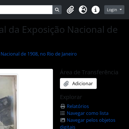
Busque na página de navegação
Login
Clipboard
Idioma
Atalhos
al da Exposição Nacional de
Nacional de 1908, no Rio de Janeiro
Área de Transferência
Adicionar
Explorar
Relatórios
Navegar como lista
Navegar pelos objetos
digitais