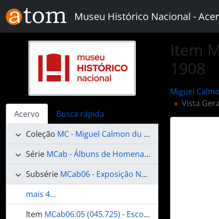
Skip to main content
Museu Histórico Nacional - Acer
Item M
1908
Miguel Calmo
Vista Ger
Acervo
Busca rápida
Coleção
MC - Miguel Calmon du Pin e Almeida
Série
MCab - Álbuns de Homenagens
Subsérie
MCab06 - Exposição Nacional de 1908, no Rio de Janeiro
mais 4...
Item
MCab06.05 (045.725) - Escola Militar