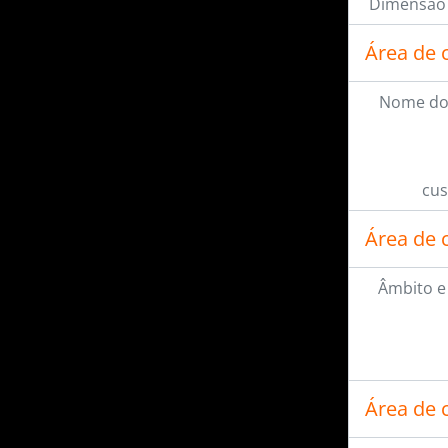
Dimensão 
Item
MCab06.16 (045.736) - Pavilhão de São Paulo
Área de 
mais 51...
Nome do
cus
Área de 
Âmbito e
Área de 