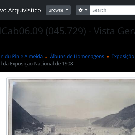
Buscar
vo Arquivístico
Opções de busca
Browse
Cab06.09 (045.729) - Vista Ger
n du Pin e Almeida
Álbuns de Homenagens
Exposição 
al da Exposição Nacional de 1908