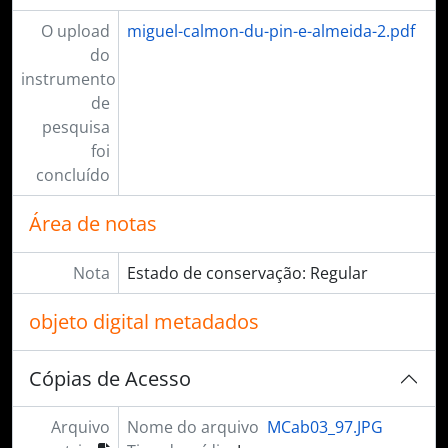
O upload
miguel-calmon-du-pin-e-almeida-2.pdf
do
instrumento
de
pesquisa
foi
concluído
Área de notas
Nota
Estado de conservação: Regular
objeto digital metadados
Cópias de Acesso
Arquivo
Nome do arquivo
MCab03_97.JPG