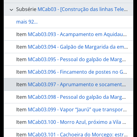
Subsérie
MCab03 - [Construção das linhas Telegráficas no Estado de Mato Grosso]
mais 92...
Item
MCab03.093 - Acampamento em Aquidauana
Item
MCab03.094 - Galpão de Margarida da empresa de Matte Laranjeira [Mate Laranjeira]
Item
MCab03.095 - Pessoal do galpão de Margarida
Item
MCab03.096 - Fincamento de postes no Guachy: bifurcação das linhas de Corumbá e Cuyabá [Cuiabá]
Item
MCab03.097 - Aprumamento e socamento de postes no Guachy
Item
MCab03.098 - Pessoal do galpão da Margarida
Item
MCab03.099 - Vapor “Jaurú” que transportou o pessoal da Comissão [...].
Item
MCab03.100 - Morro Azul, próximo a Vila de Aquidauana
Item
MCab03.101 - Cachoeira do Morcego: estrangulamento do Aquidauana próximo a Vila do mesmo nome.