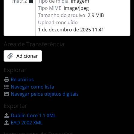
matriz
Tipo de mídia
Imagem
Tipo MIME
image/jpeg
Tamanho do arquivo
2.9 MiB
Upload concluído
1 de dezembro de 2025 11:41
Área de Transferência
Adicionar
Explorar
Relatórios
Navegar como lista
Navegar pelos objetos digitais
Exportar
Dublin Core 1.1 XML
EAD 2002 XML