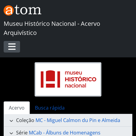
Skip to main content
Museu Histórico Nacional - Acervo
Arquivístico
Toggle navigation
Acervo
Busca rápida
Coleção
MC - Miguel Calmon du Pin e Almeida
Série
MCab - Álbuns de Homenagens