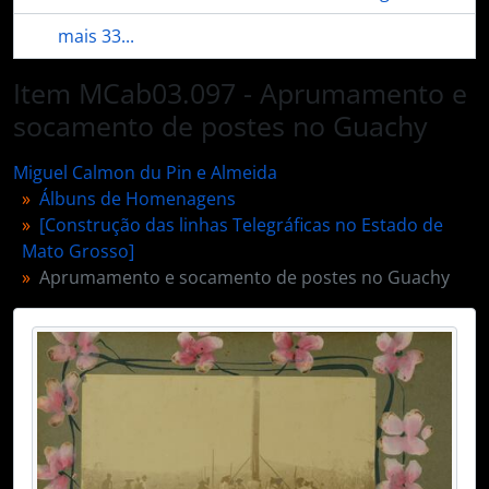
mais 33...
Item MCab03.097 - Aprumamento e
socamento de postes no Guachy
Miguel Calmon du Pin e Almeida
Álbuns de Homenagens
[Construção das linhas Telegráficas no Estado de
Mato Grosso]
Aprumamento e socamento de postes no Guachy