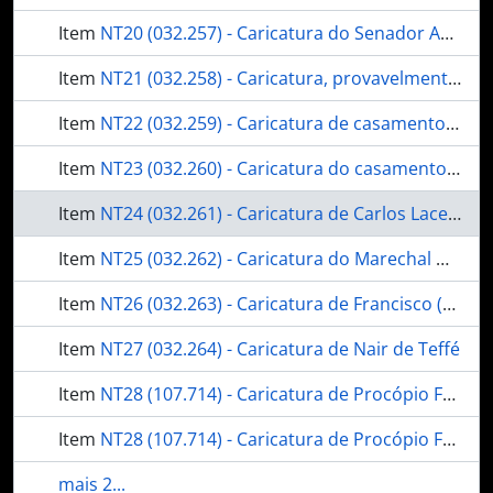
Item
NT20 (032.257) - Caricatura do Senador Antônio Azeredo
Item
NT21 (032.258) - Caricatura, provavelmente do Presidente Washington Luís Pereira de Sousa
Item
NT22 (032.259) - Caricatura de casamento de Rivadávia Corrêa, assistido, da esquerda para direita, pelos condes Modesto Leal, Paulo de Frontin, Fernando Mendes de Almeida e Afonso Celso
Item
NT23 (032.260) - Caricatura do casamento da Princesa Margareth, da Inglaterra
Item
NT24 (032.261) - Caricatura de Carlos Lacerda
Item
NT25 (032.262) - Caricatura do Marechal Manuel Deodoro da Fonseca
Item
NT26 (032.263) - Caricatura de Francisco (Baby) Pignatary e a Princesa Ira de Furstemberg
Item
NT27 (032.264) - Caricatura de Nair de Teffé
Item
NT28 (107.714) - Caricatura de Procópio Ferreira
Item
NT28 (107.714) - Caricatura de Procópio Ferreira
mais 2...