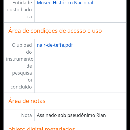
Entidade
Museu Histórico Nacional
custodiado
ra
Área de condições de acesso e uso
O upload
nair-de-teffe.pdf
do
instrumento
de
pesquisa
foi
concluído
Área de notas
Nota
Assinado sob pseudônimo Rian
objeto digital metadados