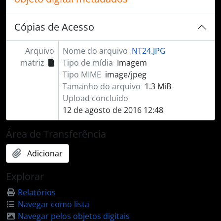
Cópias de Acesso
Arquivo
Nome do arquivo
NT24.JPG
matriz
Tipo de mídia
Imagem
Tipo MIME
image/jpeg
Tamanho do arquivo
1.3 MiB
Upload concluído
12 de agosto de 2016 12:48
Área de Transferência
Adicionar
Explorar
Relatórios
Navegar como lista
Navegar pelos objetos digitais