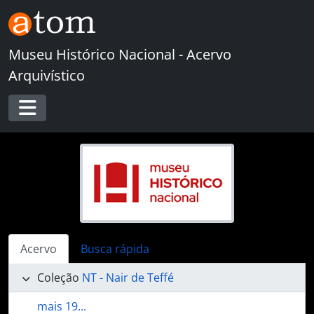
Skip to main content
Museu Histórico Nacional - Acervo
Arquivístico
Toggle navigation
Acervo
Busca rápida
Coleção
NT - Nair de Teffé
mais 19...