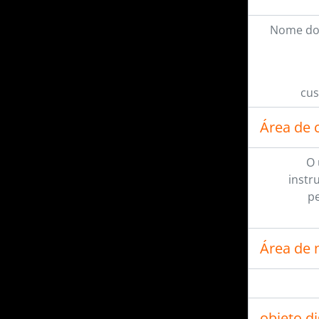
Nome do
cus
Área de 
O 
instr
pe
Área de 
objeto d