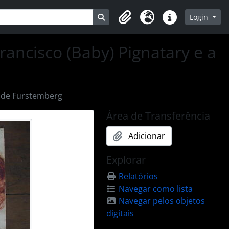
Busque na página de navegação
Login
Clipboard
Idioma
Atalhos
rancisco (Baby) Pignatary e a
a de Furstemberg
Área de Transferência
Adicionar
Explorar
Relatórios
Navegar como lista
Navegar pelos objetos
digitais