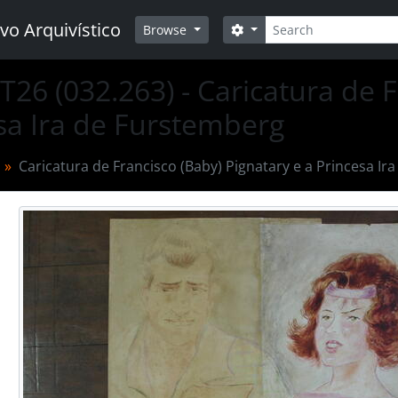
Buscar
vo Arquivístico
Opções de busca
Browse
T26 (032.263) - Caricatura de F
sa Ira de Furstemberg
Caricatura de Francisco (Baby) Pignatary e a Princesa Ir