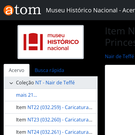
Skip to main content
Museu Histórico Nacional - Acer
Item N
Prince
Nair de Teffé
Acervo
Busca rápida
Coleção
NT - Nair de Teffé
mais 21...
Item
NT22 (032.259) - Caricatura de casamento de Rivadávia Corrêa, assistido, da esquerda para direita, pelos condes Modesto Leal, Paulo de Frontin, Fernando Mendes de Almeida e Afonso Celso
Item
NT23 (032.260) - Caricatura do casamento da Princesa Margareth, da Inglaterra
Item
NT24 (032.261) - Caricatura de Carlos Lacerda