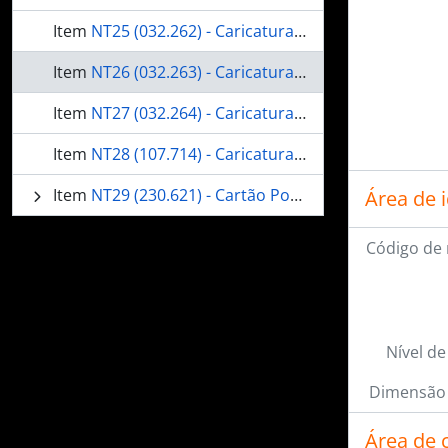
Item
NT25 (032.262) - Caricatura do Marechal Manuel Deodoro da Fonseca
Item
NT26 (032.263) - Caricatura de Francisco (Baby) Pignatary e a Princesa Ira de Furstemberg
Item
NT27 (032.264) - Caricatura de Nair de Teffé
Item
NT28 (107.714) - Caricatura de Procópio Ferreira
Item
NT29 (230.621) - Cartão Postal para Nair de Teffé
Área de 
Código de 
Nível de
Dimensão 
Área de 