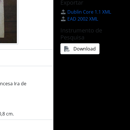
Exportar
Dublin Core 1.1 XML
EAD 2002 XML
Instrumento de
Pesquisa
Download
incesa Ira de
0,8 cm.