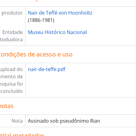
 produtor
Nair de Teffé von Hoonholtz
(1886-1981)
Entidade
Museu Histórico Nacional
todiadora
condições de acesso e uso
upload do
nair-de-teffe.pdf
umento de
squisa foi
concluído
notas
Nota
Assinado sob pseudônimo Rian
igital metadados