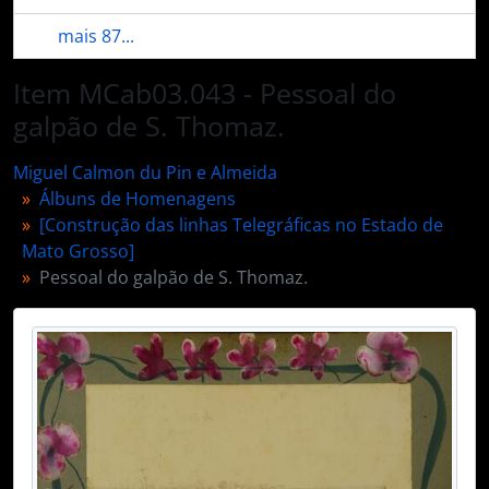
mais 87...
Item MCab03.043 - Pessoal do
galpão de S. Thomaz.
Miguel Calmon du Pin e Almeida
Álbuns de Homenagens
[Construção das linhas Telegráficas no Estado de
Mato Grosso]
Pessoal do galpão de S. Thomaz.