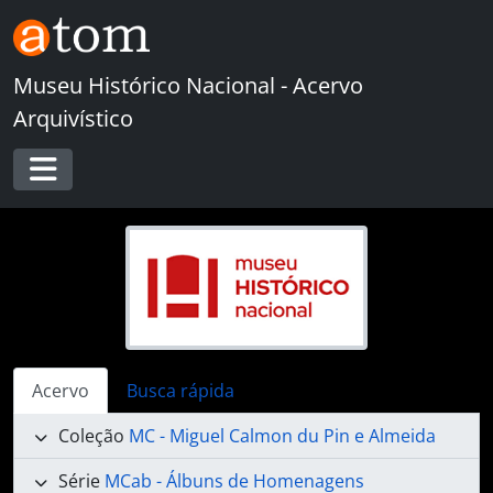
Skip to main content
Museu Histórico Nacional - Acervo
Arquivístico
Toggle navigation
Acervo
Busca rápida
Coleção
MC - Miguel Calmon du Pin e Almeida
Série
MCab - Álbuns de Homenagens