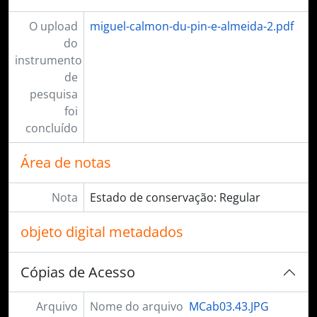
O upload
miguel-calmon-du-pin-e-almeida-2.pdf
do
instrumento
de
pesquisa
foi
concluído
Área de notas
Nota
Estado de conservação: Regular
objeto digital metadados
Cópias de Acesso
Arquivo
Nome do arquivo
MCab03.43.JPG