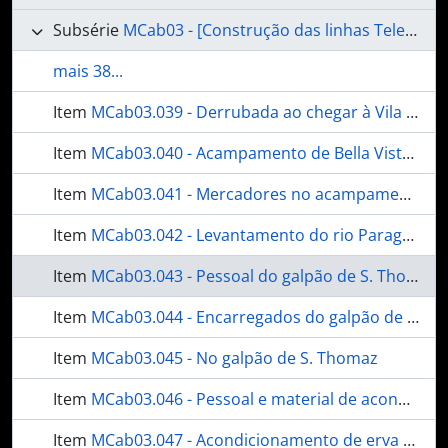
Subsérie
MCab03 - [Construção das linhas Telegráficas no Estado de Mato Grosso]
mais 38...
Item
MCab03.039 - Derrubada ao chegar à Vila de Aquidauana
Item
MCab03.040 - Acampamento de Bella Vista [Bela Vista]
Item
MCab03.041 - Mercadores no acampamento de Bella Vista [Bela Vista]
Item
MCab03.042 - Levantamento do rio Paraguay: chegada ao forte Coimbra.
Item
MCab03.043 - Pessoal do galpão de S. Thomaz.
Item
MCab03.044 - Encarregados do galpão de S. Thomaz
Item
MCab03.045 - No galpão de S. Thomaz
Item
MCab03.046 - Pessoal e material de acondicionamento de erva mate
Item
MCab03.047 - Acondicionamento de erva mate: Rancho do Rincon do Júlio