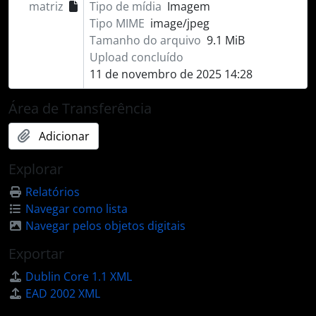
matriz
Tipo de mídia
Imagem
Tipo MIME
image/jpeg
Tamanho do arquivo
9.1 MiB
Upload concluído
11 de novembro de 2025 14:28
Área de Transferência
Adicionar
Explorar
Relatórios
Navegar como lista
Navegar pelos objetos digitais
Exportar
Dublin Core 1.1 XML
EAD 2002 XML