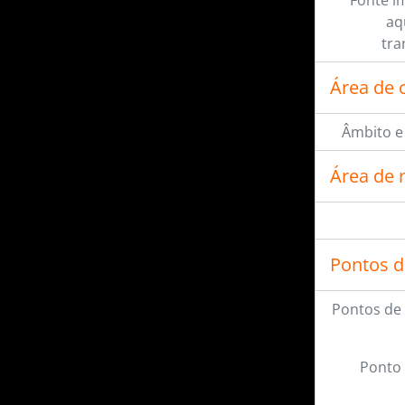
Fonte i
aq
tra
Área de 
Âmbito e
Área de 
Pontos d
Pontos de
Ponto 