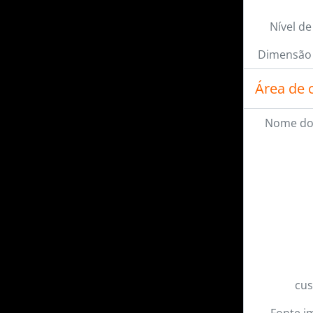
mais 13...
Nível de
Dimensão 
Área de 
Nome do
cus