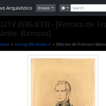
Buscar
vo Arquivístico
Opções de busca
Browse
021V (036.833) - [Retrato de F
 Almte. Barroso]
vulsa
Iconografia Avulsa V
[Retrato de Francisco Manue