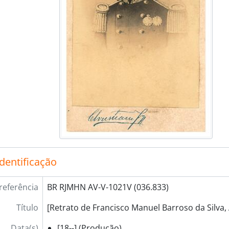
identificação
referência
BR RJMHN AV-V-1021V (036.833)
Título
[Retrato de Francisco Manuel Barroso da Silva,
Data(s)
[18--] (Produção)