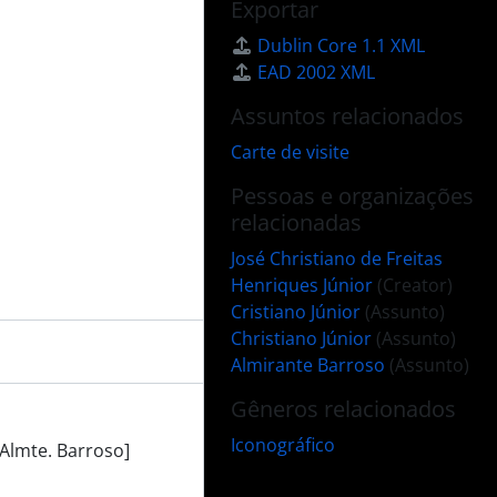
Exportar
Dublin Core 1.1 XML
EAD 2002 XML
Assuntos relacionados
Carte de visite
Pessoas e organizações
relacionadas
José Christiano de Freitas
Henriques Júnior
(Creator)
Cristiano Júnior
(Assunto)
Christiano Júnior
(Assunto)
Almirante Barroso
(Assunto)
Gêneros relacionados
Iconográfico
 Almte. Barroso]