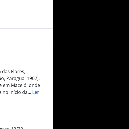
a das Flores,
o, Paraguai 1902).
-se em Maceió, onde
 no início da
…
Ler