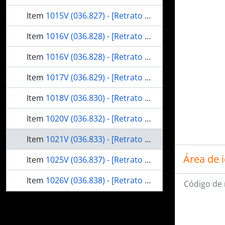
Item
1015V (036.827) - [Retrato de Francisco Solano López]
Item
1016V (036.828) - [Retrato de Bartolomeu Mitre]
Item
1016V (036.828) - [Retrato de Bartolomeu Mitre]
Item
1017V (036.829) - [Retrato do Gal. Venâncio Flores]
Item
1018V (036.830) - [Retrato de Justo José Urquiza]
Item
1020V (036.832) - [Retrato de Joaquim Marques Lisboa, Almirante Tamandaré]
Item
1021V (036.833) - [Retrato de Francisco Manuel Barroso da Silva, Almte. Barroso]
Área de 
Item
1025V (036.837) - [Retrato do Brigadeiro David Canabarro]
Item
1026V (036.838) - [Retrato de Tomás Vilalba]
Código de 
Item
1027V (036.839) - [Retrato do General Vicente Barrios]
Item
1028V (036.840) - [Retrato de Manoel Herrera y Obes]