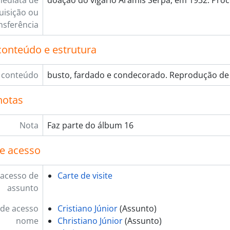
mediata de
doação do vigário Aramis Serpa, em 1932. Pro
uisição ou
nsferência
conteúdo e estrutura
 conteúdo
busto, fardado e condecorado. Reprodução de 
notas
Nota
Faz parte do álbum 16
e acesso
 acesso de
Carte de visite
assunto
de acesso
Cristiano Júnior
(Assunto)
nome
Christiano Júnior
(Assunto)