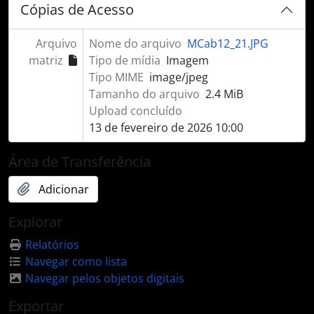
Cópias de Acesso
Arquivo
Nome do arquivo
MCab12_21.JPG
matriz
Tipo de mídia
Imagem
Tipo MIME
image/jpeg
Tamanho do arquivo
2.4 MiB
Upload concluído
13 de fevereiro de 2026 10:00
Área de Transferência
Adicionar
Explorar
Relatórios
Navegar como lista
Navegar pelos objetos digitais
Exportar