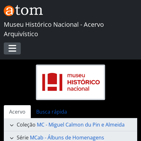
Skip to main content
Museu Histórico Nacional - Acervo
Arquivístico
Toggle navigation
Acervo
Busca rápida
Coleção
MC - Miguel Calmon du Pin e Almeida
Série
MCab - Álbuns de Homenagens