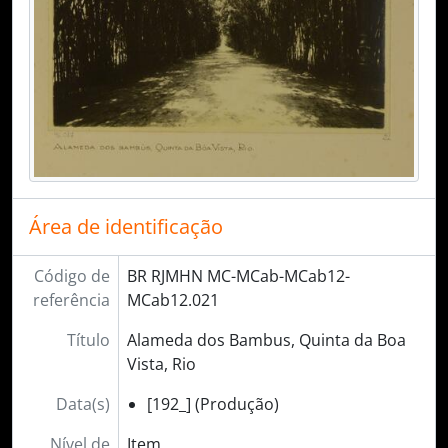
Área de identificação
Código de
BR RJMHN MC-MCab-MCab12-
referência
MCab12.021
Título
Alameda dos Bambus, Quinta da Boa
Vista, Rio
Data(s)
[192_] (Produção)
Nível de
Item