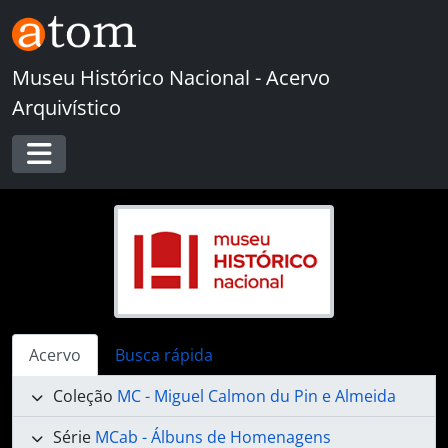
Skip to main content
Museu Histórico Nacional - Acervo
Arquivístico
Toggle navigation
Acervo
Busca rápida
Coleção
MC - Miguel Calmon du Pin e Almeida
Série
MCab - Álbuns de Homenagens