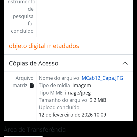
instrumento
de
pesquisa
foi
concluído
objeto digital metadados
Cópias de Acesso
Arquivo
Nome do arquivo
MCab12_Capa.JPG
matriz
Tipo de mídia
Imagem
Tipo MIME
image/jpeg
Tamanho do arquivo
9.2 MiB
Upload concluído
12 de fevereiro de 2026 10:09
Área de Transferência