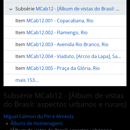
Subsérie
MCab12 - [Álbum de vistas do Brasil: aspectos urbanos e rurais]
Item
MCab12.001 - Copacabana, Rio
Item
MCab12.002 - Flamengo, Rio
Item
MCab12.003 - Avenida Rio Branco, Rio
Item
MCab12.004 - Viaduto, [Arcos da Lapa], Santa Thereza, Rio
Item
MCab12.005 - Praça da Glória, Rio
mais 153...
Subsérie MCab12 - [Álbum de vistas
do Brasil: aspectos urbanos e rurais]
Miguel Calmon du Pin e Almeida
Álbuns de Homenagens