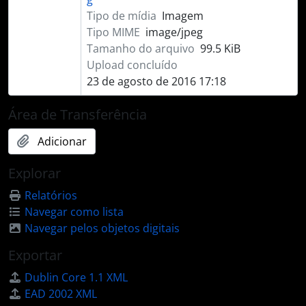
Tipo de mídia
Imagem
Tipo MIME
image/jpeg
Tamanho do arquivo
99.5 KiB
Upload concluído
23 de agosto de 2016 17:18
Área de Transferência
Adicionar
Explorar
Relatórios
Navegar como lista
Navegar pelos objetos digitais
Exportar
Dublin Core 1.1 XML
EAD 2002 XML