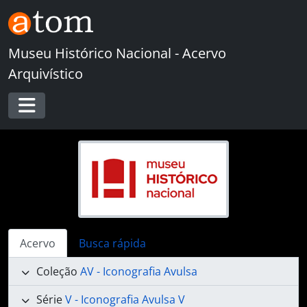
Skip to main content
Museu Histórico Nacional - Acervo
Arquivístico
Toggle navigation
Acervo
Busca rápida
Coleção
AV - Iconografia Avulsa
Série
V - Iconografia Avulsa V