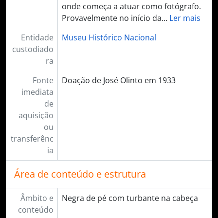
onde começa a atuar como fotógrafo.
Provavelmente no início da
…
Ler mais
Entidade
Museu Histórico Nacional
custodiado
ra
Fonte
Doação de José Olinto em 1933
imediata
de
aquisição
ou
transferênc
ia
Área de conteúdo e estrutura
Âmbito e
Negra de pé com turbante na cabeça
conteúdo