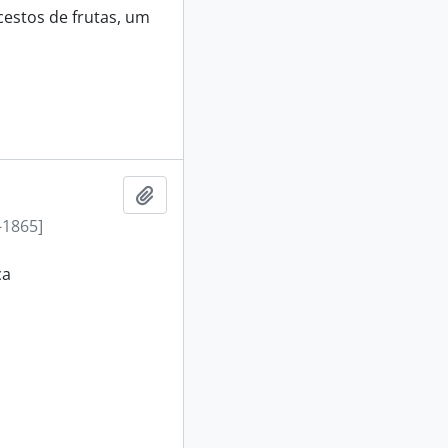
estos de frutas, um
Adicionar a área de transferência
-1865]
ça