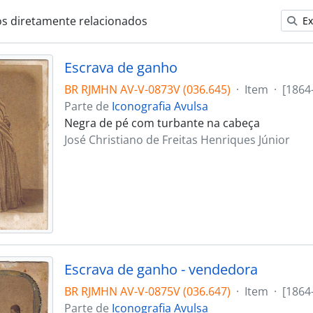
os diretamente relacionados
Ex
Escrava de ganho
BR RJMHN AV-V-0873V (036.645)
·
Item
·
[1864
Parte de
Iconografia Avulsa
Negra de pé com turbante na cabeça
José Christiano de Freitas Henriques Júnior
Escrava de ganho - vendedora
BR RJMHN AV-V-0875V (036.647)
·
Item
·
[1864
Parte de
Iconografia Avulsa