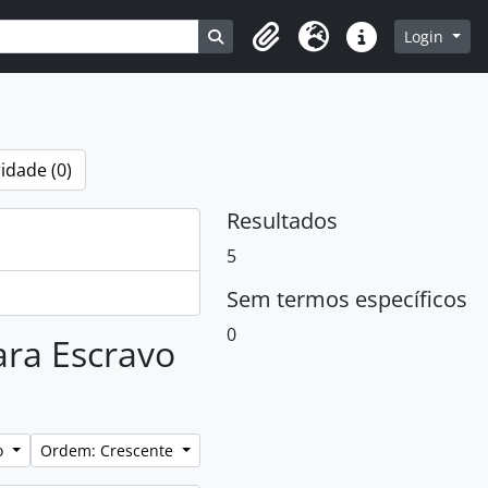
Busque na página de navegação
Login
Clipboard
Idioma
Atalhos
idade (0)
Resultados
5
Sem termos específicos
0
ara Escravo
lo
Ordem: Crescente