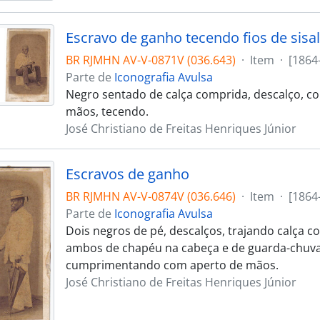
Escravo de ganho tecendo fios de sisal
BR RJMHN AV-V-0871V (036.643)
·
Item
·
[1864
Parte de
Iconografia Avulsa
Negro sentado de calça comprida, descalço, com
mãos, tecendo.
José Christiano de Freitas Henriques Júnior
Escravos de ganho
BR RJMHN AV-V-0874V (036.646)
·
Item
·
[1864
Parte de
Iconografia Avulsa
Dois negros de pé, descalços, trajando calça c
ambos de chapéu na cabeça e de guarda-chuva
cumprimentando com aperto de mãos.
José Christiano de Freitas Henriques Júnior