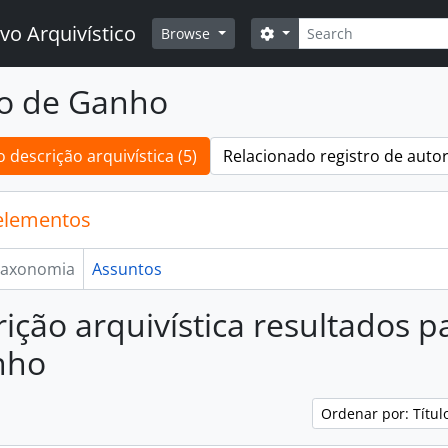
Buscar
vo Arquivístico
Opções de busca
Browse
vo de Ganho
 descrição arquivística (5)
Relacionado registro de autor
elementos
axonomia
Assuntos
rição arquivística resultados p
nho
Ordenar por: Títu