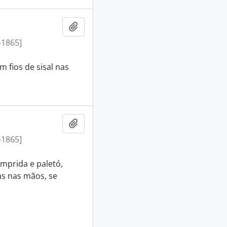
Adicionar a área de transferência
-1865]
 fios de sisal nas
Adicionar a área de transferência
-1865]
omprida e paletó,
s nas mãos, se