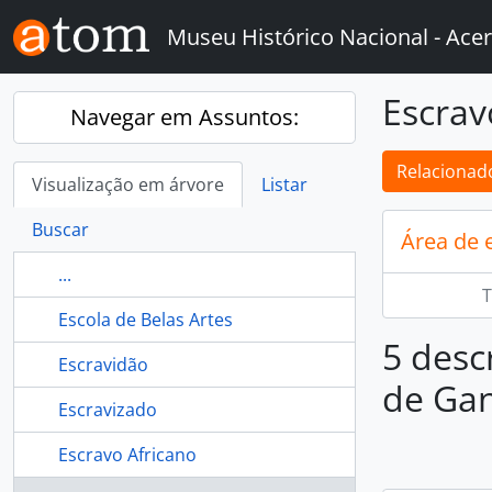
Skip to main content
Museu Histórico Nacional - Acer
Escra
Navegar em Assuntos:
Relacionado
Visualização em árvore
Listar
Buscar
Área de 
...
T
Escola de Belas Artes
5 desc
Escravidão
de Ga
Escravizado
Escravo Africano