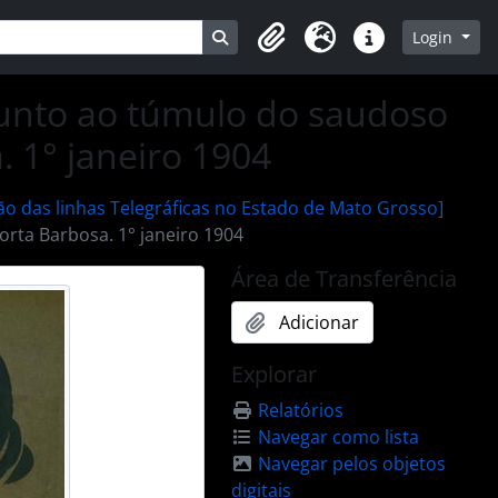
Busque na página de navegação
Login
Clipboard
Idioma
Atalhos
junto ao túmulo do saudoso
. 1° janeiro 1904
ão das linhas Telegráficas no Estado de Mato Grosso]
orta Barbosa. 1° janeiro 1904
Área de Transferência
Adicionar
Explorar
Relatórios
Navegar como lista
Navegar pelos objetos
digitais