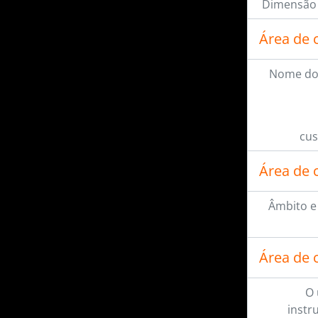
Dimensão 
Área de 
Nome do
cus
Área de 
Âmbito e
Área de 
O 
instr