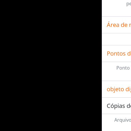
pe
Área de 
Pontos d
Ponto 
objeto d
Cópias d
Arquivo