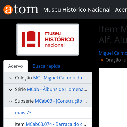
Skip to main content
Museu Histórico Nacional - Acer
Item M
Alf. A
Miguel Calmo
Oração fú
Acervo
Busca rápida
Coleção
MC - Miguel Calmon du Pin e Almeida
Série
MCab - Álbuns de Homenagens
Subsérie
MCab03 - [Construção das linhas Telegráficas no Estado de Mato Grosso]
mais 73...
Item
MCab03.074 - Barraca do chefe da comissão: acampamento de Bella Vista [Bela Vista]