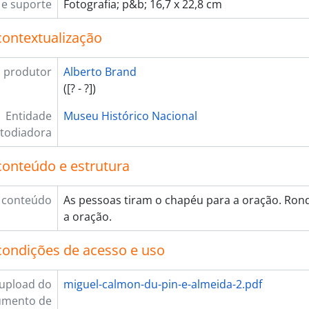
e suporte
Fotografia; p&b; 16,7 x 22,8 cm
contextualização
 produtor
Alberto Brand
([? - ?])
Entidade
Museu Histórico Nacional
todiadora
conteúdo e estrutura
 conteúdo
As pessoas tiram o chapéu para a oração. Ron
a oração.
condições de acesso e uso
upload do
miguel-calmon-du-pin-e-almeida-2.pdf
umento de