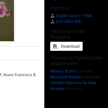
Exportar
Dublin Core 1.1 XML
EAD 2002 XML
Instrumento de
Pesquisa
Download
Pessoas e organizações
relacionadas
Alberto Brand
(Creator)
. Aluno Francisco B.
Marechal Rondon
(Assunto)
Cândido Mariano da Silva
Rondon
(Assunto)