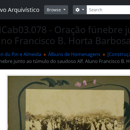
Buscar
vo Arquivístico
Opções de busca
Browse
Cab03.078 - Oração fúnebre 
luno Francisco B. Horta Barbosa
n du Pin e Almeida
Álbuns de Homenagens
[Construç
nebre junto ao túmulo do saudoso Alf. Aluno Francisco B. H