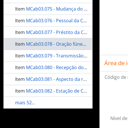
Item
MCab03.075 - Mudança do acampamento de Porto Murtinho para a Bocca da Matta [Boca da Mata]
Item
MCab03.076 - Pessoal da Comissão
Item
MCab03.077 - Préstito da Comissão e povo de Corumbá ao túmulo do [saudoso] alferes aluno Francisco B. Horta Barbosa. 1° jan. 1904
Item
MCab03.078 - Oração fúnebre junto ao túmulo do saudoso Alf. Aluno Francisco B. Horta Barbosa. 1° janeiro 1904
Item
MCab03.079 - Transmissão do 1° telegrama na inauguração da estação de Corumbá. 1° janeiro 1904
Área de 
Item
MCab03.080 - Recepção do 1° telegrama na inauguração da estação de Corumbá
Código de 
Item
MCab03.081 - Aspecto da rua 13 de junho, no dia da inauguração da estação de Corumbá. 1/1/1904
Item
MCab03.082 - Estação de Corumbá construída pela comissão militar. 1° janeiro 1904
mais 52...
Nível de