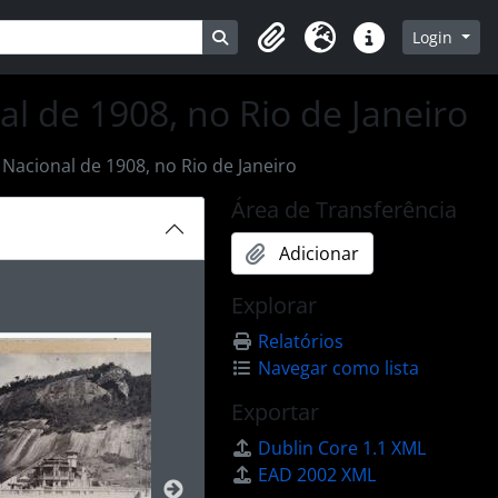
Busque na página de navegação
Login
Clipboard
Idioma
Atalhos
l de 1908, no Rio de Janeiro
Nacional de 1908, no Rio de Janeiro
Área de Transferência
Adicionar
ibido no carrossel seguinte será alterado. Clicando em qualq
Explorar
Relatórios
Navegar como lista
Exportar
Dublin Core 1.1 XML
EAD 2002 XML