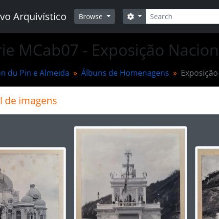
Buscar
vo Arquivístico
Opções de busca
Browse
ie MCab07 - Exposição Naciona
n du Pin e Almeida
Álbuns de Homenagens
Exposição 
l de imagens
rar o slide atual deste carrossel, o título da descrição ex