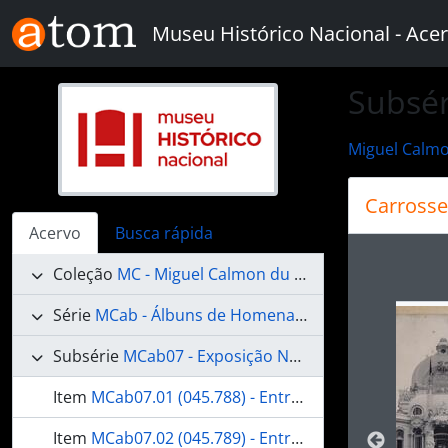
Skip to main content
Museu Histórico Nacional - Acer
Subsér
Miguel Calmo
Carrosse
Acervo
Busca rápida
Ao alte
Coleção
MC - Miguel Calmon du Pin e Almeida
Série
MCab - Álbuns de Homenagens
Subsérie
MCab07 - Exposição Nacional de 1908, no Rio de Janeiro
Item
MCab07.01 (045.788) - Entrada da Exposição Nacional de 1908 - Porta Monumental
Item
MCab07.02 (045.789) - Entrada da Exposição Nacional de 1908 - Porta Monumental