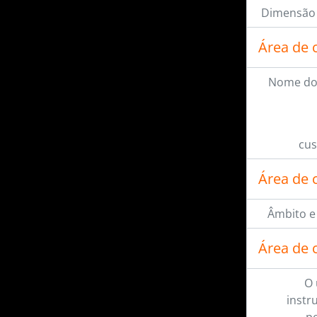
Dimensão 
Área de 
Nome do
cus
Área de 
Âmbito e
Área de 
O 
instr