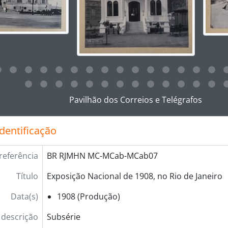
ar no link deste título da descrição a página de visualização
Pavilhão dos Correios e Telégrafos
identificação
referência
BR RJMHN MC-MCab-MCab07
Título
Exposição Nacional de 1908, no Rio de Janeiro
Data(s)
1908 (Produção)
 descrição
Subsérie