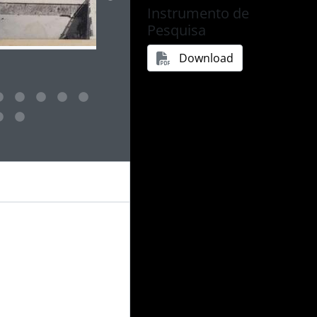
Instrumento de
Pesquisa
Download
 da descrição deste objeto digital será aberta. O texto deste